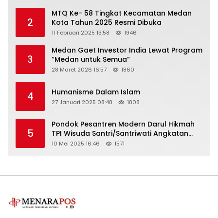
MTQ Ke- 58 Tingkat Kecamatan Medan
2
Kota Tahun 2025 Resmi Dibuka
11 Februari 2025 13:58
1946
Medan Gaet Investor India Lewat Program
3
“Medan untuk Semua”
28 Maret 2026 16:57
1860
Humanisme Dalam Islam
4
27 Januari 2025 08:48
1808
Pondok Pesantren Modern Darul Hikmah
5
TPI Wisuda Santri/Santriwati Angkatan
XXXIII
10 Mei 2025 16:46
1571