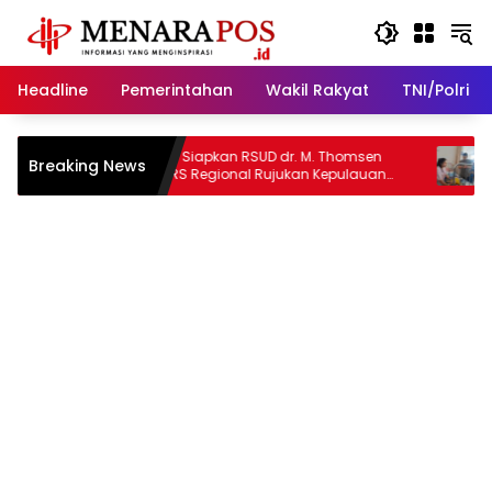
Langsung
ke
konten
Headline
Pemerintahan
Wakil Rakyat
TNI/Polri
s
Bobby Siapkan RSUD dr. M. Thomsen
Bobby 
Breaking News
Jadi RS Regional Rujukan Kepulauan
dan Ru
Nias
Leukemi