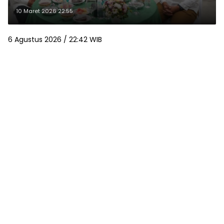
Pengangguran Turun
10 Maret 2026 22:55
6 Agustus 2026 / 22:42 WIB