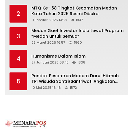
MTQ Ke- 58 Tingkat Kecamatan Medan
2
Kota Tahun 2025 Resmi Dibuka
11 Februari 2025 13:58
1947
Medan Gaet Investor India Lewat Program
3
“Medan untuk Semua”
28 Maret 2026 16:57
1860
Humanisme Dalam Islam
4
27 Januari 2025 08:48
1808
Pondok Pesantren Modern Darul Hikmah
5
TPI Wisuda Santri/Santriwati Angkatan
XXXIII
10 Mei 2025 16:46
1572