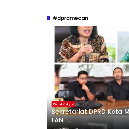
#dprdmedan
Wakil Rakyat
Sekretariat DPRD Kota 
LAN