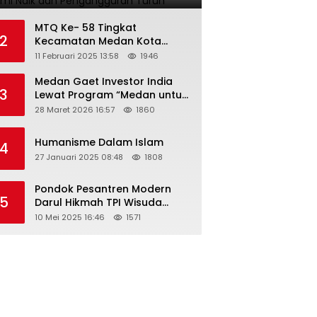
MTQ Ke- 58 Tingkat
2
Kecamatan Medan Kota
Tahun 2025 Resmi Dibuka
11 Februari 2025 13:58
1946
Medan Gaet Investor India
3
Lewat Program “Medan untuk
Semua”
28 Maret 2026 16:57
1860
Humanisme Dalam Islam
4
27 Januari 2025 08:48
1808
Pondok Pesantren Modern
5
Darul Hikmah TPI Wisuda
Santri/Santriwati Angkatan
10 Mei 2025 16:46
1571
XXXIII