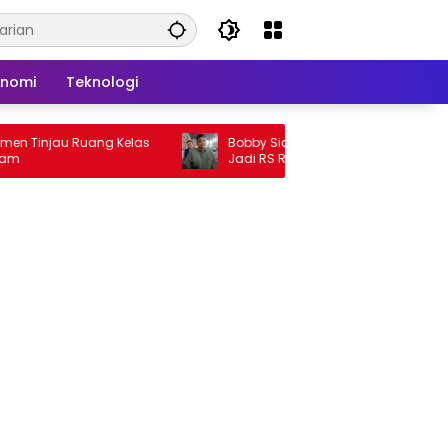
onomi
Teknologi
u Ruang Kelas
Bobby Siapkan RSUD dr. M. Thomsen
Jadi RS Regional Rujukan Kepulauan
Nias