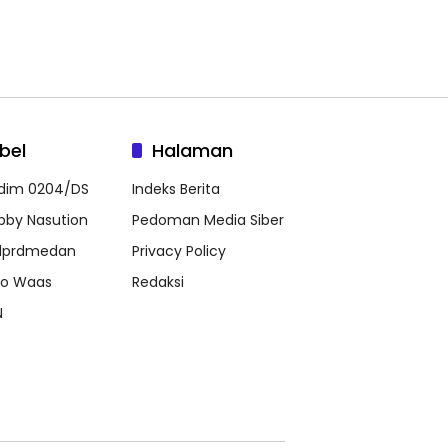
bel
Halaman
dim 0204/DS
Indeks Berita
bby Nasution
Pedoman Media Siber
prdmedan
Privacy Policy
co Waas
Redaksi
N