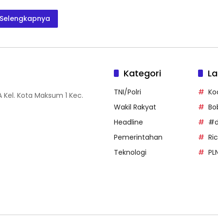
Selengkapnya
Kategori
La
TNI/Polri
Ko
 Kel. Kota Maksum 1 Kec.
Wakil Rakyat
Bo
Headline
#d
Pemerintahan
Ri
Teknologi
PL