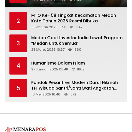
10 Maret 2026 22:55
2519
MTQ Ke- 58 Tingkat Kecamatan Medan
2
Kota Tahun 2025 Resmi Dibuka
11 Februari 2025 13:58
1947
Medan Gaet Investor India Lewat Program
3
“Medan untuk Semua”
28 Maret 2026 16:57
1860
Humanisme Dalam Islam
4
27 Januari 2025 08:48
1809
Pondok Pesantren Modern Darul Hikmah
5
TPI Wisuda Santri/Santriwati Angkatan
XXXIII
10 Mei 2025 16:46
1572