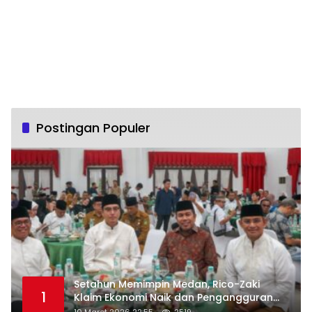
Postingan Populer
Setahun Memimpin Medan, Rico-Zaki
1
Klaim Ekonomi Naik dan Pengangguran
Turun