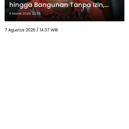
hingga Bangunan Tanpa Izin,
Komisi 4 DPRD Medan Soroti
9 Maret 2026 22:55
Lemahnya Pengawasan
7 Agustus 2026 / 14:37 WIB