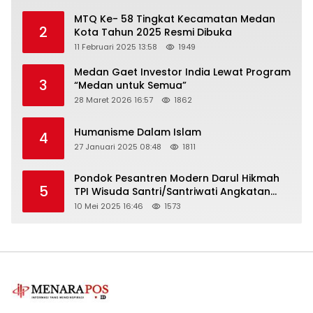
MTQ Ke- 58 Tingkat Kecamatan Medan
2
Kota Tahun 2025 Resmi Dibuka
11 Februari 2025 13:58
1949
Medan Gaet Investor India Lewat Program
3
“Medan untuk Semua”
28 Maret 2026 16:57
1862
Humanisme Dalam Islam
4
27 Januari 2025 08:48
1811
Pondok Pesantren Modern Darul Hikmah
5
TPI Wisuda Santri/Santriwati Angkatan
XXXIII
10 Mei 2025 16:46
1573