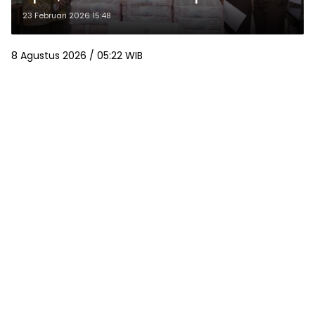
Waterfront City
23 Februari 2026 15:48
8 Agustus 2026 / 05:22 WIB