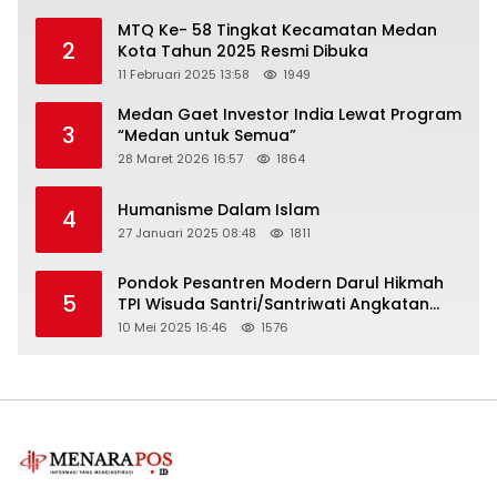
MTQ Ke- 58 Tingkat Kecamatan Medan
2
Kota Tahun 2025 Resmi Dibuka
11 Februari 2025 13:58
1949
Medan Gaet Investor India Lewat Program
3
“Medan untuk Semua”
28 Maret 2026 16:57
1864
Humanisme Dalam Islam
4
27 Januari 2025 08:48
1811
Pondok Pesantren Modern Darul Hikmah
5
TPI Wisuda Santri/Santriwati Angkatan
XXXIII
10 Mei 2025 16:46
1576