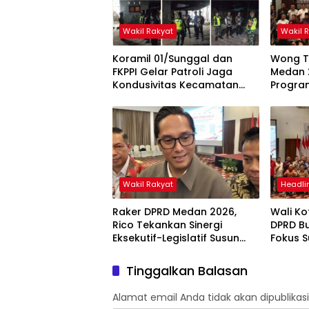
Wakil Rakyat
Wakil 
Koramil 01/Sunggal dan
Wong T
FKPPI Gelar Patroli Jaga
Medan 
Kondusivitas Kecamatan
Progra
Sunggal
Berdam
Masyar
Wakil Rakyat
Headli
Raker DPRD Medan 2026,
Wali K
Rico Tekankan Sinergi
DPRD B
Eksekutif-Legislatif Susun
Fokus S
Program Tepat Sasaran
2027 Be
dan Ino
Tinggalkan Balasan
Alamat email Anda tidak akan dipublikasi