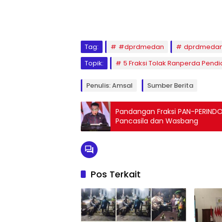
Tag:
#dprdmedan
dprdmedan
Topik:
5 Fraksi Tolak Ranperda Pend
Penulis: Amsal
Sumber Berita
Pandangan Fraksi PAN-PERINDO
Pancasila dan Wasbang
Pos Terkait