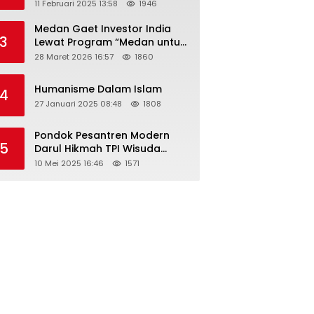
Tahun 2025 Resmi Dibuka
11 Februari 2025 13:58
1946
Medan Gaet Investor India
3
Lewat Program “Medan untuk
Semua”
28 Maret 2026 16:57
1860
Humanisme Dalam Islam
4
27 Januari 2025 08:48
1808
Pondok Pesantren Modern
5
Darul Hikmah TPI Wisuda
Santri/Santriwati Angkatan
10 Mei 2025 16:46
1571
XXXIII