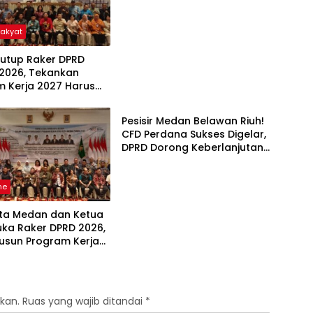
Masyarakat
Rakyat
utup Raker DPRD
2026, Tekankan
m Kerja 2027 Harus
Headline
pak Nyata bagi
akat
Pesisir Medan Belawan Riuh!
CFD Perdana Sukses Digelar,
DPRD Dorong Keberlanjutan
Ekonomi Warga
ne
ota Medan dan Ketua
uka Raker DPRD 2026,
usun Program Kerja
rbasis Digitalisasi
vasi
kan.
Ruas yang wajib ditandai
*