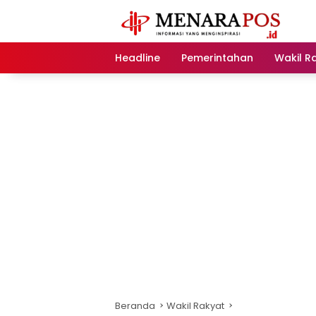
Langsung
ke
konten
Headline
Pemerintahan
Wakil R
Beranda
Wakil Rakyat