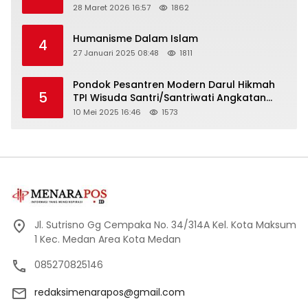
28 Maret 2026 16:57
1862
Humanisme Dalam Islam
4
27 Januari 2025 08:48
1811
Pondok Pesantren Modern Darul Hikmah
5
TPI Wisuda Santri/Santriwati Angkatan
XXXIII
10 Mei 2025 16:46
1573
Jl. Sutrisno Gg Cempaka No. 34/314A Kel. Kota Maksum
1 Kec. Medan Area Kota Medan
085270825146
redaksimenarapos@gmail.com