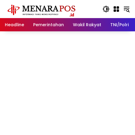
Langsung
ke
konten
Headline
Pemerintahan
Wakil Rakyat
TNI/Polri