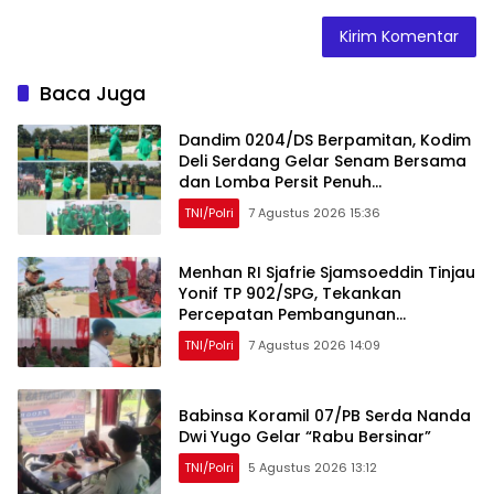
Baca Juga
Dandim 0204/DS Berpamitan, Kodim
Deli Serdang Gelar Senam Bersama
dan Lomba Persit Penuh
Kebersamaan
TNI/Polri
7 Agustus 2026 15:36
Menhan RI Sjafrie Sjamsoeddin Tinjau
Yonif TP 902/SPG, Tekankan
Percepatan Pembangunan
Pangkalan dan Pengabdian Prajurit
TNI/Polri
7 Agustus 2026 14:09
kepada Rakyat
Babinsa Koramil 07/PB Serda Nanda
Dwi Yugo Gelar “Rabu Bersinar”
TNI/Polri
5 Agustus 2026 13:12