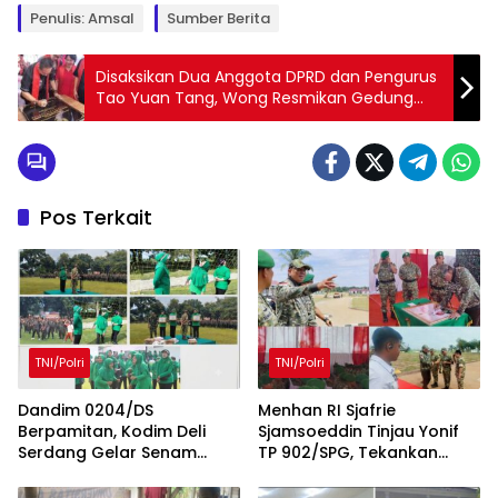
Penulis: Amsal
Sumber Berita
Disaksikan Dua Anggota DPRD dan Pengurus
Tao Yuan Tang, Wong Resmikan Gedung
Baru
Pos Terkait
TNI/Polri
TNI/Polri
Dandim 0204/DS
Menhan RI Sjafrie
Berpamitan, Kodim Deli
Sjamsoeddin Tinjau Yonif
Serdang Gelar Senam
TP 902/SPG, Tekankan
Bersama dan Lomba Persit
Percepatan Pembangunan
Penuh Kebersamaan
Pangkalan dan