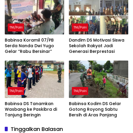
Pengabdian Prajurit
kepada Rakyat
TNI/Polri
TNI/Polri
Babinsa Koramil 07/PB
Dandim DS Motivasi Siswa
Serda Nanda Dwi Yugo
Sekolah Rakyat Jadi
Gelar “Rabu Bersinar”
Generasi Berprestasi
TNI/Polri
TNI/Polri
Babinsa DS Tanamkan
Babinsa Kodim DS Gelar
Wasbang ke Paskibra di
Gotong Royong Sabtu
Tanjung Beringin
Bersih di Aras Panjang
Tinggalkan Balasan