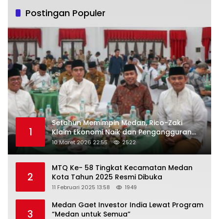
Postingan Populer
Setahun Memimpin Medan, Rico-Zaki
1
Klaim Ekonomi Naik dan Pengangguran
Turun
10 Maret 2026 22:55
2522
MTQ Ke- 58 Tingkat Kecamatan Medan
2
Kota Tahun 2025 Resmi Dibuka
11 Februari 2025 13:58
1949
Medan Gaet Investor India Lewat Program
3
“Medan untuk Semua”