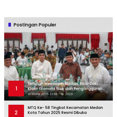
Postingan Populer
Setahun Memimpin Medan, Rico-Zaki
1
Klaim Ekonomi Naik dan Pengangguran
Turun
10 Maret 2026 22:55
2523
MTQ Ke- 58 Tingkat Kecamatan Medan
2
Kota Tahun 2025 Resmi Dibuka