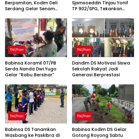
Berpamitan, Kodim Deli
Sjamsoeddin Tinjau Yonif
Serdang Gelar Senam
TP 902/SPG, Tekankan
Bersama dan Lomba Persit
Percepatan Pembangunan
Penuh Kebersamaan
Pangkalan dan
Pengabdian Prajurit
kepada Rakyat
TNI/Polri
TNI/Polri
Babinsa Koramil 07/PB
Dandim DS Motivasi Siswa
Serda Nanda Dwi Yugo
Sekolah Rakyat Jadi
Gelar “Rabu Bersinar”
Generasi Berprestasi
TNI/Polri
TNI/Polri
Babinsa DS Tanamkan
Babinsa Kodim DS Gelar
Wasbang ke Paskibra di
Gotong Royong Sabtu