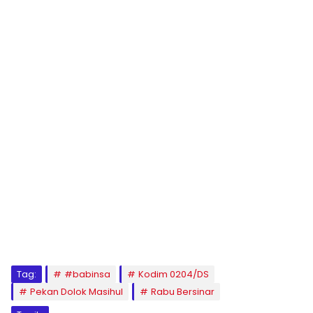
Tag:
#babinsa
Kodim 0204/DS
Pekan Dolok Masihul
Rabu Bersinar