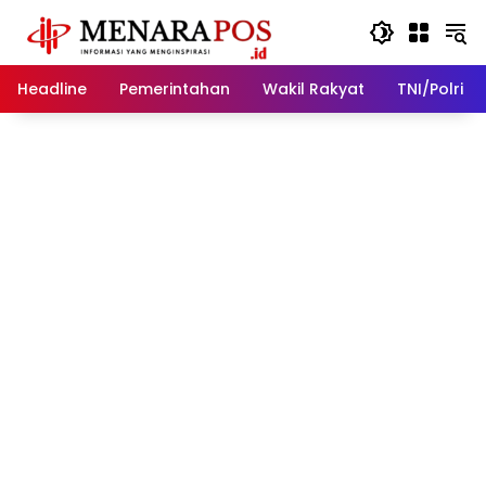
Langsung
ke
konten
Headline
Pemerintahan
Wakil Rakyat
TNI/Polri