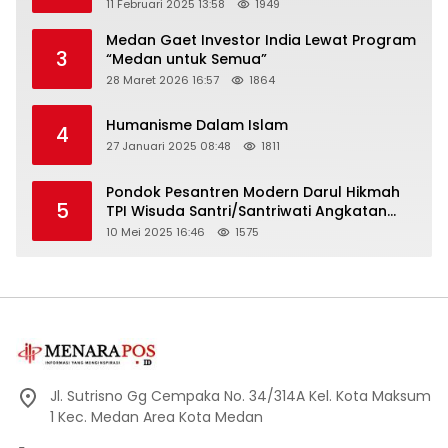
11 Februari 2025 13:58
1949
Medan Gaet Investor India Lewat Program
3
“Medan untuk Semua”
28 Maret 2026 16:57
1864
Humanisme Dalam Islam
4
27 Januari 2025 08:48
1811
Pondok Pesantren Modern Darul Hikmah
5
TPI Wisuda Santri/Santriwati Angkatan
XXXIII
10 Mei 2025 16:46
1575
Jl. Sutrisno Gg Cempaka No. 34/314A Kel. Kota Maksum
1 Kec. Medan Area Kota Medan