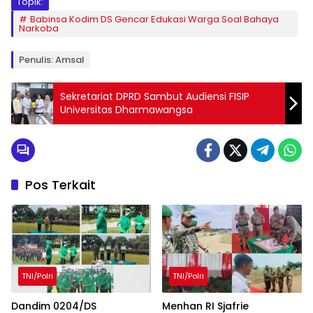
Topik:
Babinsa Kodim DS Gencar Edukasi Warga Soal Bahaya
Narkoba
Penulis: Amsal
Sekretariat DPRD Sambut Audiensi FISIP
Universitas Dharmawangsa
Pos Terkait
TNI/Polri
TNI/Polri
Dandim 0204/DS
Menhan RI Sjafrie