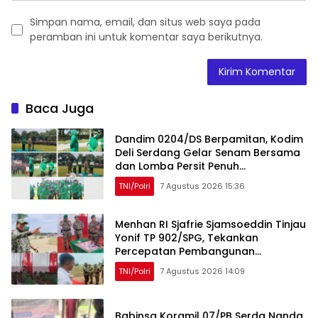
Simpan nama, email, dan situs web saya pada
peramban ini untuk komentar saya berikutnya.
Baca Juga
Dandim 0204/DS Berpamitan, Kodim
Deli Serdang Gelar Senam Bersama
dan Lomba Persit Penuh
Kebersamaan
TNI/Polri
7 Agustus 2026 15:36
Menhan RI Sjafrie Sjamsoeddin Tinjau
Yonif TP 902/SPG, Tekankan
Percepatan Pembangunan
Pangkalan dan Pengabdian Prajurit
TNI/Polri
7 Agustus 2026 14:09
kepada Rakyat
Babinsa Koramil 07/PB Serda Nanda