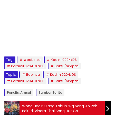
Tag:
#babinsa
Kodim 0204/DS
Koramil 0204-07/PB
Sabtu 'Simpati'
Topik:
Babinsa
Kodim 0204/DS
Koramil 0204-07/PB
Sabtu 'Simpati'
Penulis: Amsal
Sumber Berita
Wong Hadiri Ulang Tahun “Ng Seng Jin Pek
Pek” di Vihara Thai Seng Hut Co