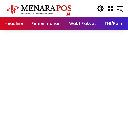
Langsung
ke
konten
Headline
Pemerintahan
Wakil Rakyat
TNI/Polri