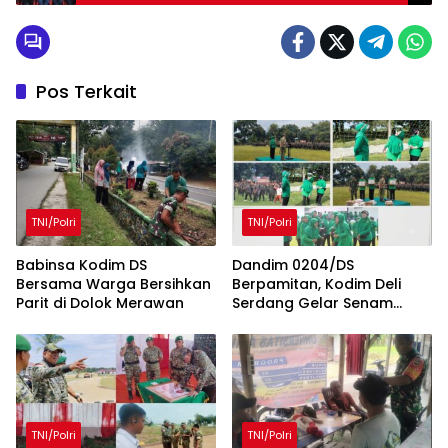
Pos Terkait
TNI/Polri
TNI/Polri
Babinsa Kodim DS
Dandim 0204/DS
Bersama Warga Bersihkan
Berpamitan, Kodim Deli
Parit di Dolok Merawan
Serdang Gelar Senam
Bersama dan Lomba Persit
Penuh Kebersamaan
TNI/Polri
TNI/Polri