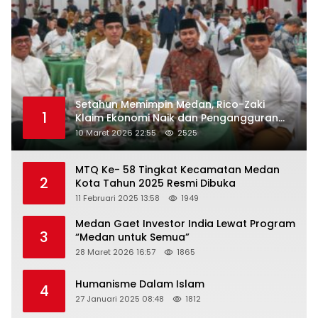
Setahun Memimpin Medan, Rico-Zaki
1
Klaim Ekonomi Naik dan Pengangguran
Turun
10 Maret 2026 22:55
2525
MTQ Ke- 58 Tingkat Kecamatan Medan
2
Kota Tahun 2025 Resmi Dibuka
11 Februari 2025 13:58
1949
Medan Gaet Investor India Lewat Program
3
“Medan untuk Semua”
28 Maret 2026 16:57
1865
Humanisme Dalam Islam
4
27 Januari 2025 08:48
1812