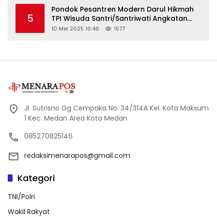
Pondok Pesantren Modern Darul Hikmah
5
TPI Wisuda Santri/Santriwati Angkatan
XXXIII
10 Mei 2025 16:46
1577
Jl. Sutrisno Gg Cempaka No. 34/314A Kel. Kota Maksum
1 Kec. Medan Area Kota Medan
085270825146
redaksimenarapos@gmail.com
Kategori
TNI/Polri
Wakil Rakyat