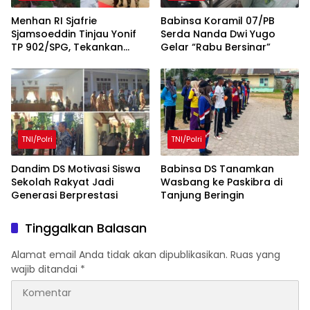
Menhan RI Sjafrie
Babinsa Koramil 07/PB
Sjamsoeddin Tinjau Yonif
Serda Nanda Dwi Yugo
TP 902/SPG, Tekankan
Gelar “Rabu Bersinar”
Percepatan Pembangunan
Pangkalan dan
Pengabdian Prajurit
kepada Rakyat
TNI/Polri
TNI/Polri
Dandim DS Motivasi Siswa
Babinsa DS Tanamkan
Sekolah Rakyat Jadi
Wasbang ke Paskibra di
Generasi Berprestasi
Tanjung Beringin
Tinggalkan Balasan
Alamat email Anda tidak akan dipublikasikan.
Ruas yang
wajib ditandai
*