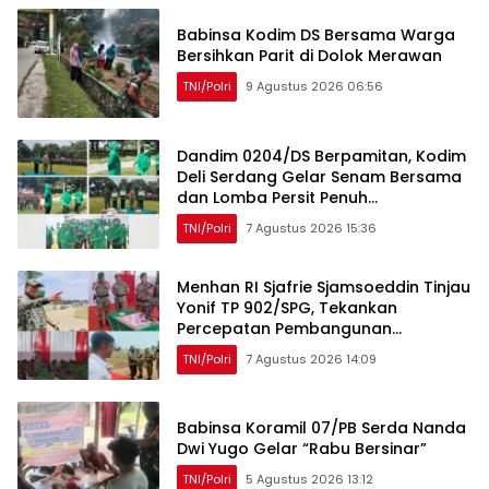
Babinsa Kodim DS Bersama Warga
Bersihkan Parit di Dolok Merawan
TNI/Polri
9 Agustus 2026 06:56
Dandim 0204/DS Berpamitan, Kodim
Deli Serdang Gelar Senam Bersama
dan Lomba Persit Penuh
Kebersamaan
TNI/Polri
7 Agustus 2026 15:36
Menhan RI Sjafrie Sjamsoeddin Tinjau
Yonif TP 902/SPG, Tekankan
Percepatan Pembangunan
Pangkalan dan Pengabdian Prajurit
TNI/Polri
7 Agustus 2026 14:09
kepada Rakyat
Babinsa Koramil 07/PB Serda Nanda
Dwi Yugo Gelar “Rabu Bersinar”
TNI/Polri
5 Agustus 2026 13:12