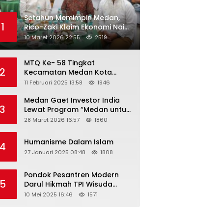
Setahun Memimpin Medan,
1
Rico-Zaki Klaim Ekonomi Naik
dan Pengangguran Turun
10 Maret 2026 22:55
2519
MTQ Ke- 58 Tingkat
2
Kecamatan Medan Kota
Tahun 2025 Resmi Dibuka
11 Februari 2025 13:58
1946
Medan Gaet Investor India
3
Lewat Program “Medan untuk
Semua”
28 Maret 2026 16:57
1860
Humanisme Dalam Islam
4
27 Januari 2025 08:48
1808
Pondok Pesantren Modern
5
Darul Hikmah TPI Wisuda
Santri/Santriwati Angkatan
10 Mei 2025 16:46
1571
XXXIII