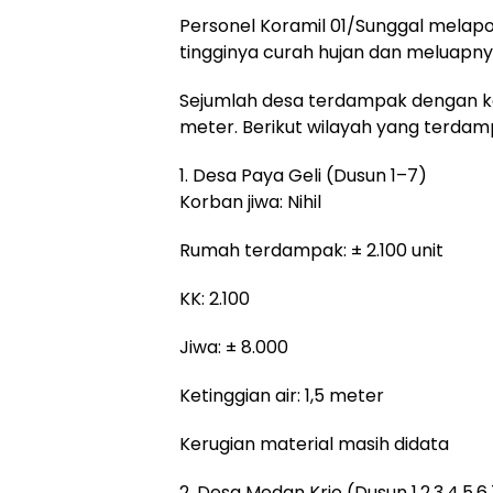
Personel Koramil 01/Sunggal melapork
tingginya curah hujan dan meluapny
Sejumlah desa terdampak dengan ket
meter. Berikut wilayah yang terdam
1. Desa Paya Geli (Dusun 1–7)
Korban jiwa: Nihil
Rumah terdampak: ± 2.100 unit
KK: 2.100
Jiwa: ± 8.000
Ketinggian air: 1,5 meter
Kerugian material masih didata
2. Desa Medan Krio (Dusun 1,2,3,4,5,6,7,