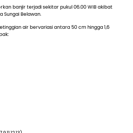
an banjir terjadi sekitar pukul 06.00 WIB akibat
a Sungai Belawan.
inggian air bervariasi antara 50 cm hingga 1,6
pak:
9,11,12,13)