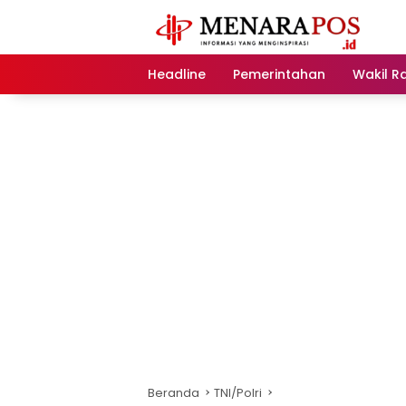
Langsung
ke
konten
Headline
Pemerintahan
Wakil R
Beranda
TNI/Polri