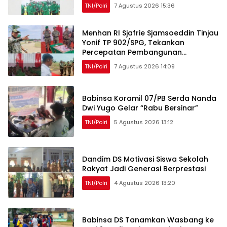
Kebersamaan
TNI/Polri
7 Agustus 2026 15:36
Menhan RI Sjafrie Sjamsoeddin Tinjau
Yonif TP 902/SPG, Tekankan
Percepatan Pembangunan
Pangkalan dan Pengabdian Prajurit
TNI/Polri
7 Agustus 2026 14:09
kepada Rakyat
Babinsa Koramil 07/PB Serda Nanda
Dwi Yugo Gelar “Rabu Bersinar”
TNI/Polri
5 Agustus 2026 13:12
Dandim DS Motivasi Siswa Sekolah
Rakyat Jadi Generasi Berprestasi
TNI/Polri
4 Agustus 2026 13:20
Babinsa DS Tanamkan Wasbang ke