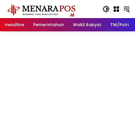
Langsung
ke
konten
Headline
Pemerintahan
Wakil Rakyat
TNI/Polri