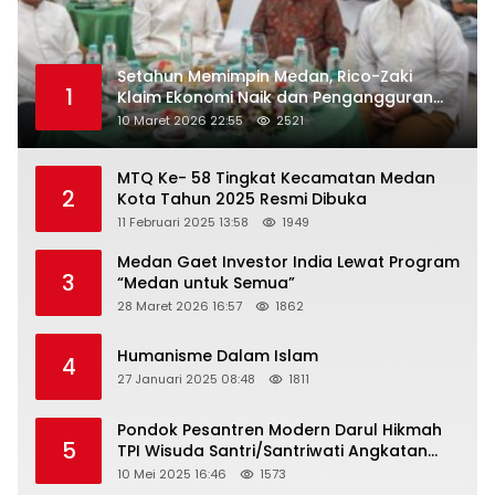
Setahun Memimpin Medan, Rico-Zaki
1
Klaim Ekonomi Naik dan Pengangguran
Turun
10 Maret 2026 22:55
2521
MTQ Ke- 58 Tingkat Kecamatan Medan
2
Kota Tahun 2025 Resmi Dibuka
11 Februari 2025 13:58
1949
Medan Gaet Investor India Lewat Program
3
“Medan untuk Semua”
28 Maret 2026 16:57
1862
Humanisme Dalam Islam
4
27 Januari 2025 08:48
1811
Pondok Pesantren Modern Darul Hikmah
5
TPI Wisuda Santri/Santriwati Angkatan
XXXIII
10 Mei 2025 16:46
1573