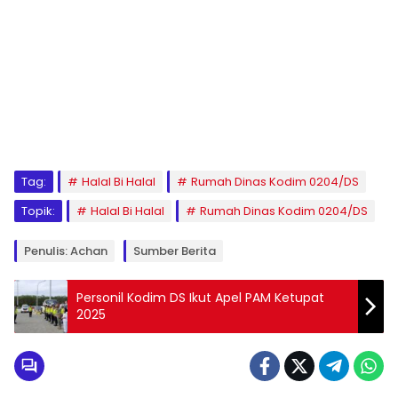
Tag:
Halal Bi Halal
Rumah Dinas Kodim 0204/DS
Topik:
Halal Bi Halal
Rumah Dinas Kodim 0204/DS
Penulis: Achan
Sumber Berita
Personil Kodim DS Ikut Apel PAM Ketupat
2025