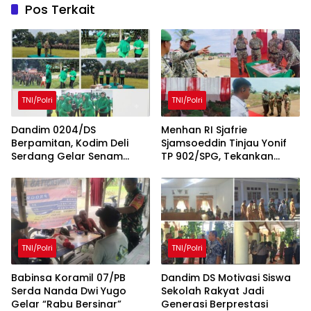
Pos Terkait
TNI/Polri
TNI/Polri
Dandim 0204/DS
Menhan RI Sjafrie
Berpamitan, Kodim Deli
Sjamsoeddin Tinjau Yonif
Serdang Gelar Senam
TP 902/SPG, Tekankan
Bersama dan Lomba Persit
Percepatan Pembangunan
Penuh Kebersamaan
Pangkalan dan
Pengabdian Prajurit
kepada Rakyat
TNI/Polri
TNI/Polri
Babinsa Koramil 07/PB
Dandim DS Motivasi Siswa
Serda Nanda Dwi Yugo
Sekolah Rakyat Jadi
Gelar “Rabu Bersinar”
Generasi Berprestasi