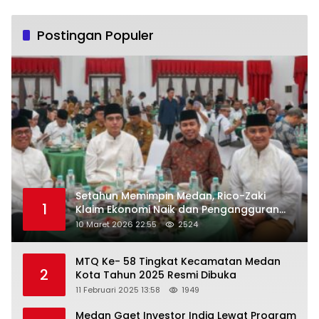
Postingan Populer
Setahun Memimpin Medan, Rico-Zaki
1
Klaim Ekonomi Naik dan Pengangguran
Turun
10 Maret 2026 22:55
2524
MTQ Ke- 58 Tingkat Kecamatan Medan
2
Kota Tahun 2025 Resmi Dibuka
11 Februari 2025 13:58
1949
Medan Gaet Investor India Lewat Program