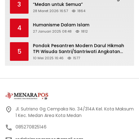
3
“Medan untuk Semua”
28 Maret 2026 16:57
1864
Humanisme Dalam Islam
4
27 Januari 2025 08:48
1812
Pondok Pesantren Modern Darul Hikmah
5
TPI Wisuda Santri/Santriwati Angkatan
XXXIII
10 Mei 2025 16:46
1577
Jl. Sutrisno Gg Cempaka No. 34/314A Kel. Kota Maksum
1 Kec. Medan Area Kota Medan
085270825146