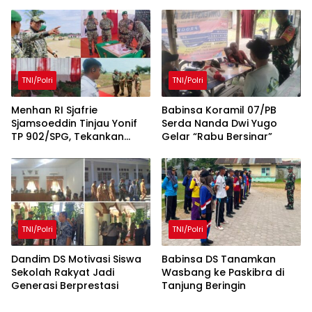
Bersama dan Lomba Persit
Penuh Kebersamaan
TNI/Polri
TNI/Polri
Menhan RI Sjafrie
Babinsa Koramil 07/PB
Sjamsoeddin Tinjau Yonif
Serda Nanda Dwi Yugo
TP 902/SPG, Tekankan
Gelar “Rabu Bersinar”
Percepatan Pembangunan
Pangkalan dan
Pengabdian Prajurit
kepada Rakyat
TNI/Polri
TNI/Polri
Dandim DS Motivasi Siswa
Babinsa DS Tanamkan
Sekolah Rakyat Jadi
Wasbang ke Paskibra di
Generasi Berprestasi
Tanjung Beringin