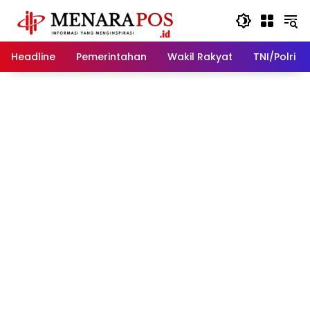
Langsung
ke
konten
Headline
Pemerintahan
Wakil Rakyat
TNI/Polri