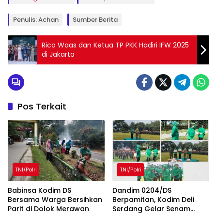
Penulis: Achan
Sumber Berita
Rico Waas dan Ketua TP PKK Hadiri IFW 2025
di Jakarta
Pos Terkait
TNI/Polri
TNI/Polri
Babinsa Kodim DS
Dandim 0204/DS
Bersama Warga Bersihkan
Berpamitan, Kodim Deli
Parit di Dolok Merawan
Serdang Gelar Senam