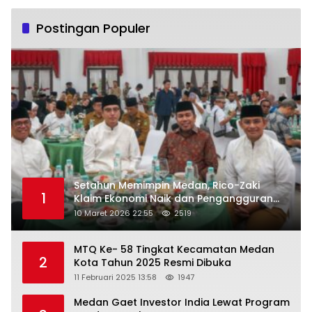
Postingan Populer
Setahun Memimpin Medan, Rico-Zaki
1
Klaim Ekonomi Naik dan Pengangguran
Turun
10 Maret 2026 22:55
2519
MTQ Ke- 58 Tingkat Kecamatan Medan
2
Kota Tahun 2025 Resmi Dibuka
11 Februari 2025 13:58
1947
Medan Gaet Investor India Lewat Program