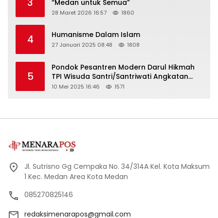
3
“Medan untuk Semua”
28 Maret 2026 16:57
1860
Humanisme Dalam Islam
4
27 Januari 2025 08:48
1808
Pondok Pesantren Modern Darul Hikmah
5
TPI Wisuda Santri/Santriwati Angkatan
XXXIII
10 Mei 2025 16:46
1571
Jl. Sutrisno Gg Cempaka No. 34/314A Kel. Kota Maksum
1 Kec. Medan Area Kota Medan
085270825146
redaksimenarapos@gmail.com