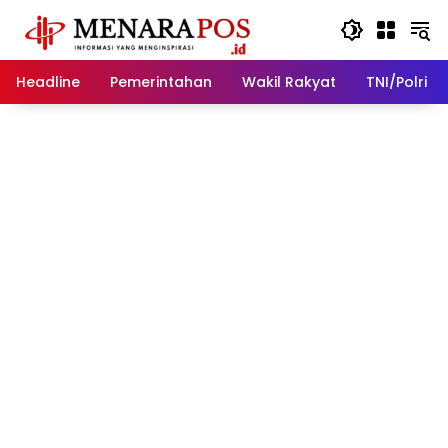
Langsung
ke
konten
Headline
Pemerintahan
Wakil Rakyat
TNI/Polri