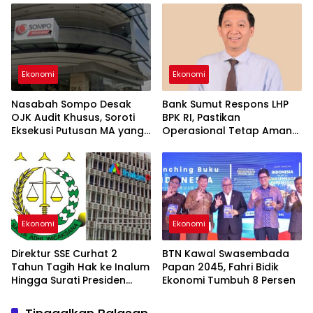
Ekonomi
Ekonomi
Nasabah Sompo Desak
Bank Sumut Respons LHP
OJK Audit Khusus, Soroti
BPK RI, Pastikan
Eksekusi Putusan MA yang
Operasional Tetap Aman
Belum Tuntas
dan Stabil
Ekonomi
Ekonomi
Direktur SSE Curhat 2
BTN Kawal Swasembada
Tahun Tagih Hak ke Inalum
Papan 2045, Fahri Bidik
Hingga Surati Presiden
Ekonomi Tumbuh 8 Persen
Prabowo