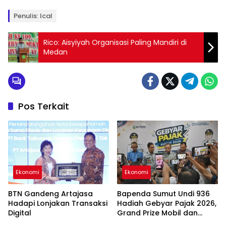
Penulis: Ical
Rico: Aisyiyah Organisasi Paling Mandiri di
Medan
Pos Terkait
Ekonomi
Ekonomi
BTN Gandeng Artajasa
Bapenda Sumut Undi 936
Hadapi Lonjakan Transaksi
Hadiah Gebyar Pajak 2026,
Digital
Grand Prize Mobil dan
Umrah