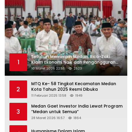
Setahun Memimpin Medan, Rico-Zaki
1
Klaim Ekonomi Naik dan Pengangguran
Turun
10 Maret 2026 22:55
2523
MTQ Ke- 58 Tingkat Kecamatan Medan
2
Kota Tahun 2025 Resmi Dibuka
11 Februari 2025 13:58
1949
Medan Gaet Investor India Lewat Program
3
“Medan untuk Semua”
28 Maret 2026 16:57
1864
Humanisme Dalam Islam