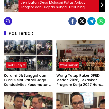
Jembatan Desa Malasori Putus Akibat
Longsor dan Luapan Sungai Titikuning
Pos Terkait
Wakil Rakyat
Wakil Rakyat
Koramil 01/Sunggal dan
Wong Tutup Raker DPRD
FKPPI Gelar Patroli Jaga
Medan 2026, Tekankan
Kondusivitas Kecamatan
Program Kerja 2027 Harus
Sunggal
Berdampak Nyata bagi
Masyarakat