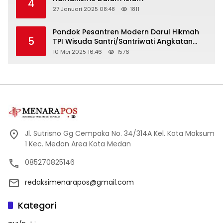
4
27 Januari 2025 08:48
1811
Pondok Pesantren Modern Darul Hikmah
5
TPI Wisuda Santri/Santriwati Angkatan
XXXIII
10 Mei 2025 16:46
1576
Jl. Sutrisno Gg Cempaka No. 34/314A Kel. Kota Maksum
1 Kec. Medan Area Kota Medan
085270825146
redaksimenarapos@gmail.com
Kategori