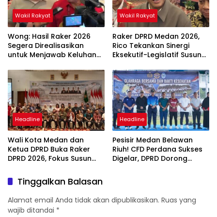
Wakil Rakyat
Wakil Rakyat
Wong: Hasil Raker 2026
Raker DPRD Medan 2026,
Segera Direalisasikan
Rico Tekankan Sinergi
untuk Menjawab Keluhan
Eksekutif-Legislatif Susun
Masyarakat
Program Tepat Sasaran
Headline
Headline
Wali Kota Medan dan
Pesisir Medan Belawan
Ketua DPRD Buka Raker
Riuh! CFD Perdana Sukses
DPRD 2026, Fokus Susun
Digelar, DPRD Dorong
Program Kerja 2027
Keberlanjutan Ekonomi
Berbasis Digitalisasi dan
Warga
Tinggalkan Balasan
Inovasi
Alamat email Anda tidak akan dipublikasikan.
Ruas yang
wajib ditandai
*