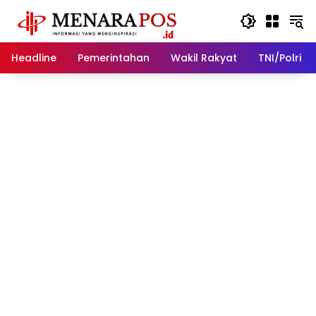
Langsung
ke
konten
Headline
Pemerintahan
Wakil Rakyat
TNI/Polri