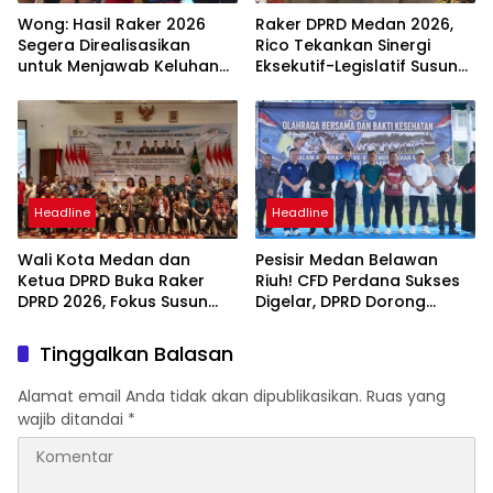
Wong: Hasil Raker 2026
Raker DPRD Medan 2026,
Segera Direalisasikan
Rico Tekankan Sinergi
untuk Menjawab Keluhan
Eksekutif-Legislatif Susun
Masyarakat
Program Tepat Sasaran
Headline
Headline
Wali Kota Medan dan
Pesisir Medan Belawan
Ketua DPRD Buka Raker
Riuh! CFD Perdana Sukses
DPRD 2026, Fokus Susun
Digelar, DPRD Dorong
Program Kerja 2027
Keberlanjutan Ekonomi
Berbasis Digitalisasi dan
Warga
Tinggalkan Balasan
Inovasi
Alamat email Anda tidak akan dipublikasikan.
Ruas yang
wajib ditandai
*