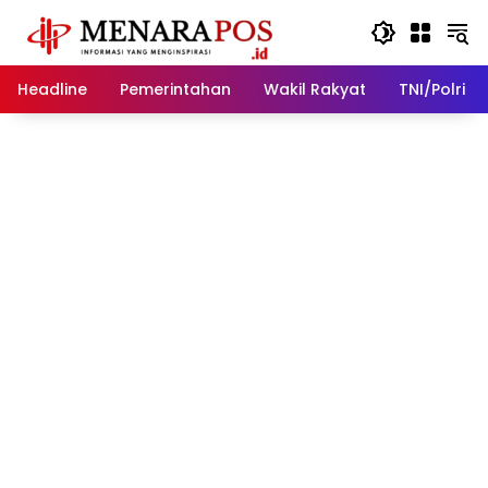
Langsung
ke
konten
Headline
Pemerintahan
Wakil Rakyat
TNI/Polri