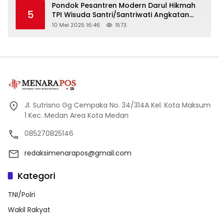
Pondok Pesantren Modern Darul Hikmah
5
TPI Wisuda Santri/Santriwati Angkatan
XXXIII
10 Mei 2025 16:46
1573
Jl. Sutrisno Gg Cempaka No. 34/314A Kel. Kota Maksum
1 Kec. Medan Area Kota Medan
085270825146
redaksimenarapos@gmail.com
Kategori
TNI/Polri
Wakil Rakyat