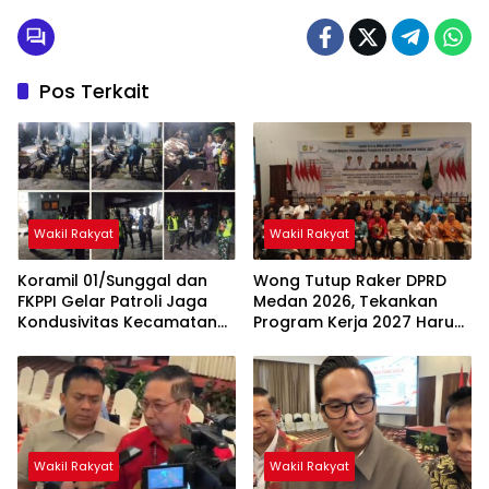
Pos Terkait
Wakil Rakyat
Wakil Rakyat
Koramil 01/Sunggal dan
Wong Tutup Raker DPRD
FKPPI Gelar Patroli Jaga
Medan 2026, Tekankan
Kondusivitas Kecamatan
Program Kerja 2027 Harus
Sunggal
Berdampak Nyata bagi
Masyarakat
Wakil Rakyat
Wakil Rakyat