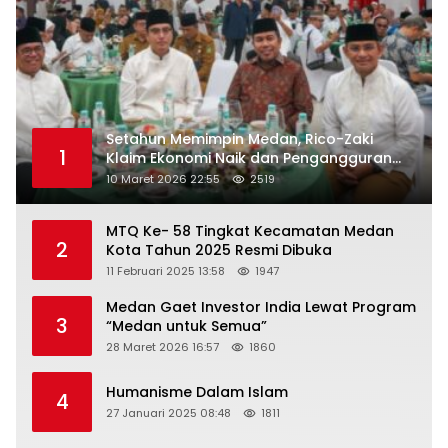
Setahun Memimpin Medan, Rico-Zaki
1
Klaim Ekonomi Naik dan Pengangguran
Turun
10 Maret 2026 22:55
2519
MTQ Ke- 58 Tingkat Kecamatan Medan
2
Kota Tahun 2025 Resmi Dibuka
11 Februari 2025 13:58
1947
Medan Gaet Investor India Lewat Program
3
“Medan untuk Semua”
28 Maret 2026 16:57
1860
Humanisme Dalam Islam
4
27 Januari 2025 08:48
1811