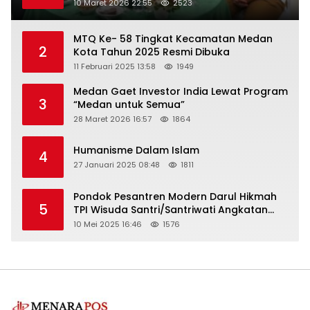
Turun
10 Maret 2026 22:55
2523
MTQ Ke- 58 Tingkat Kecamatan Medan
2
Kota Tahun 2025 Resmi Dibuka
11 Februari 2025 13:58
1949
Medan Gaet Investor India Lewat Program
3
“Medan untuk Semua”
28 Maret 2026 16:57
1864
Humanisme Dalam Islam
4
27 Januari 2025 08:48
1811
Pondok Pesantren Modern Darul Hikmah
5
TPI Wisuda Santri/Santriwati Angkatan
XXXIII
10 Mei 2025 16:46
1576