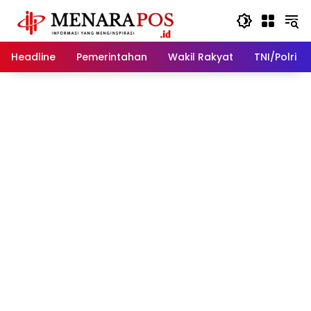
Langsung
ke
konten
Headline
Pemerintahan
Wakil Rakyat
TNI/Polri