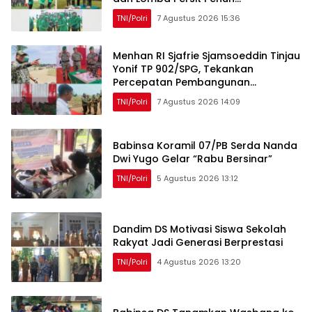
Kebersamaan
TNI/Polri
7 Agustus 2026 15:36
Menhan RI Sjafrie Sjamsoeddin Tinjau
Yonif TP 902/SPG, Tekankan
Percepatan Pembangunan
Pangkalan dan Pengabdian Prajurit
TNI/Polri
7 Agustus 2026 14:09
kepada Rakyat
Babinsa Koramil 07/PB Serda Nanda
Dwi Yugo Gelar “Rabu Bersinar”
TNI/Polri
5 Agustus 2026 13:12
Dandim DS Motivasi Siswa Sekolah
Rakyat Jadi Generasi Berprestasi
TNI/Polri
4 Agustus 2026 13:20