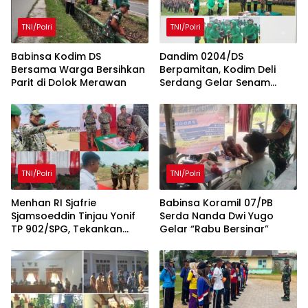
TNI/Polri
TNI/Polri
Babinsa Kodim DS
Dandim 0204/DS
Bersama Warga Bersihkan
Berpamitan, Kodim Deli
Parit di Dolok Merawan
Serdang Gelar Senam
Bersama dan Lomba Persit
Penuh Kebersamaan
TNI/Polri
TNI/Polri
Menhan RI Sjafrie
Babinsa Koramil 07/PB
Sjamsoeddin Tinjau Yonif
Serda Nanda Dwi Yugo
TP 902/SPG, Tekankan
Gelar “Rabu Bersinar”
Percepatan Pembangunan
Pangkalan dan
Pengabdian Prajurit
kepada Rakyat