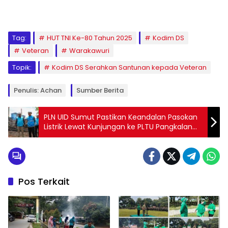
Tag:
HUT TNI Ke-80 Tahun 2025
Kodim DS
Veteran
Warakawuri
Topik:
Kodim DS Serahkan Santunan kepada Veteran
Penulis: Achan
Sumber Berita
PLN UID Sumut Pastikan Keandalan Pasokan
Listrik Lewat Kunjungan ke PLTU Pangkalan
Susu
Pos Terkait