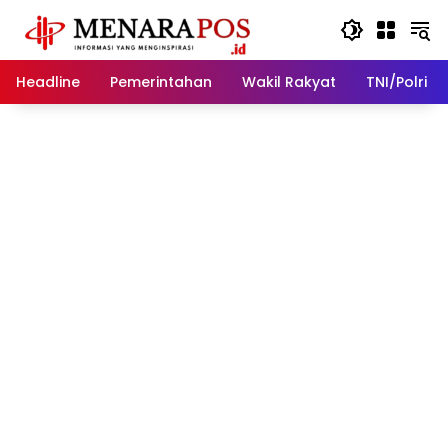
Langsung
ke
konten
Headline
Pemerintahan
Wakil Rakyat
TNI/Polri