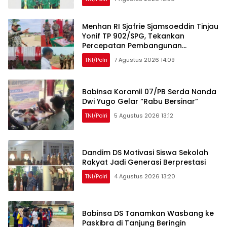
Menhan RI Sjafrie Sjamsoeddin Tinjau
Yonif TP 902/SPG, Tekankan
Percepatan Pembangunan
Pangkalan dan Pengabdian Prajurit
TNI/Polri
7 Agustus 2026 14:09
kepada Rakyat
Babinsa Koramil 07/PB Serda Nanda
Dwi Yugo Gelar “Rabu Bersinar”
TNI/Polri
5 Agustus 2026 13:12
Dandim DS Motivasi Siswa Sekolah
Rakyat Jadi Generasi Berprestasi
TNI/Polri
4 Agustus 2026 13:20
Babinsa DS Tanamkan Wasbang ke
Paskibra di Tanjung Beringin