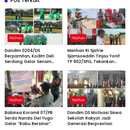
Pos Terkait
TNI/Polri
TNI/Polri
Dandim 0204/DS
Menhan RI Sjafrie
Berpamitan, Kodim Deli
Sjamsoeddin Tinjau Yonif
Serdang Gelar Senam
TP 902/SPG, Tekankan
Bersama dan Lomba Persit
Percepatan Pembangunan
Penuh Kebersamaan
Pangkalan dan
Pengabdian Prajurit
kepada Rakyat
TNI/Polri
TNI/Polri
Babinsa Koramil 07/PB
Dandim DS Motivasi Siswa
Serda Nanda Dwi Yugo
Sekolah Rakyat Jadi
Gelar “Rabu Bersinar”
Generasi Berprestasi