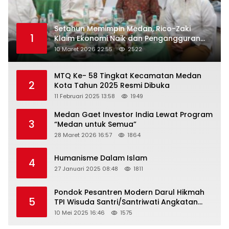
Setahun Memimpin Medan, Rico-Zaki
1
Klaim Ekonomi Naik dan Pengangguran
Turun
10 Maret 2026 22:55
2522
MTQ Ke- 58 Tingkat Kecamatan Medan
2
Kota Tahun 2025 Resmi Dibuka
11 Februari 2025 13:58
1949
Medan Gaet Investor India Lewat Program
3
“Medan untuk Semua”
28 Maret 2026 16:57
1864
Humanisme Dalam Islam
4
27 Januari 2025 08:48
1811
Pondok Pesantren Modern Darul Hikmah
5
TPI Wisuda Santri/Santriwati Angkatan
XXXIII
10 Mei 2025 16:46
1575