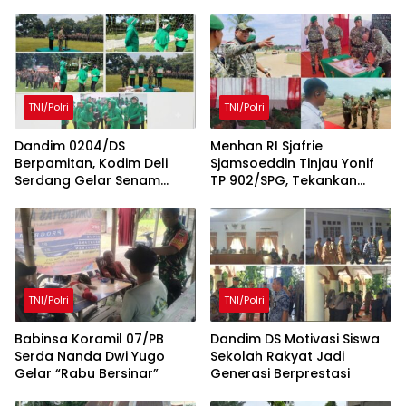
TNI/Polri
TNI/Polri
Dandim 0204/DS
Menhan RI Sjafrie
Berpamitan, Kodim Deli
Sjamsoeddin Tinjau Yonif
Serdang Gelar Senam
TP 902/SPG, Tekankan
Bersama dan Lomba Persit
Percepatan Pembangunan
Penuh Kebersamaan
Pangkalan dan
Pengabdian Prajurit
kepada Rakyat
TNI/Polri
TNI/Polri
Babinsa Koramil 07/PB
Dandim DS Motivasi Siswa
Serda Nanda Dwi Yugo
Sekolah Rakyat Jadi
Gelar “Rabu Bersinar”
Generasi Berprestasi