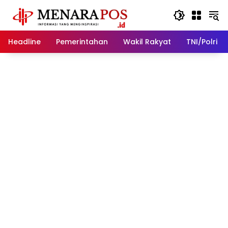
Langsung
ke
konten
Headline
Pemerintahan
Wakil Rakyat
TNI/Polri