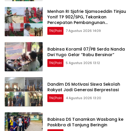
Menhan RI Sjafrie Sjamsoeddin Tinjau
Yonif TP 902/SPG, Tekankan
Percepatan Pembangunan
Pangkalan dan Pengabdian Prajurit
TNI/Polri
7 Agustus 2026 14:09
kepada Rakyat
Babinsa Koramil 07/PB Serda Nanda
Dwi Yugo Gelar “Rabu Bersinar”
TNI/Polri
5 Agustus 2026 13:12
Dandim DS Motivasi Siswa Sekolah
Rakyat Jadi Generasi Berprestasi
TNI/Polri
4 Agustus 2026 13:20
Babinsa DS Tanamkan Wasbang ke
Paskibra di Tanjung Beringin