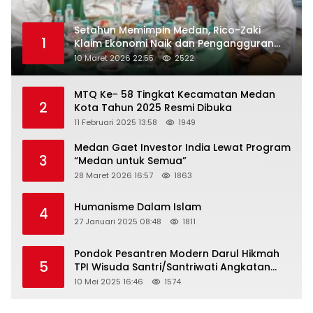
Setahun Memimpin Medan, Rico-Zaki
1
Klaim Ekonomi Naik dan Pengangguran
Turun
10 Maret 2026 22:55
2522
MTQ Ke- 58 Tingkat Kecamatan Medan
2
Kota Tahun 2025 Resmi Dibuka
11 Februari 2025 13:58
1949
Medan Gaet Investor India Lewat Program
3
“Medan untuk Semua”
28 Maret 2026 16:57
1863
Humanisme Dalam Islam
4
27 Januari 2025 08:48
1811
Pondok Pesantren Modern Darul Hikmah
5
TPI Wisuda Santri/Santriwati Angkatan
XXXIII
10 Mei 2025 16:46
1574