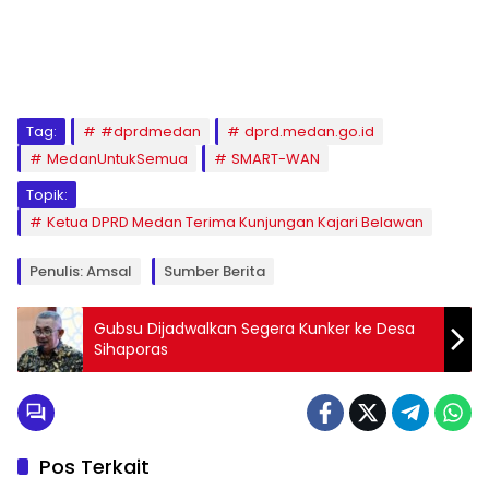
Tag:
#dprdmedan
dprd.medan.go.id
MedanUntukSemua
SMART-WAN
Topik:
Ketua DPRD Medan Terima Kunjungan Kajari Belawan
Penulis: Amsal
Sumber Berita
Gubsu Dijadwalkan Segera Kunker ke Desa
Sihaporas
Pos Terkait