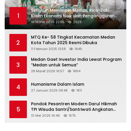
Setahun Memimpin Medan, Rico-Zaki
1
Klaim Ekonomi Naik dan Pengangguran
Turun
10 Maret 2026 22:55
2523
MTQ Ke- 58 Tingkat Kecamatan Medan
2
Kota Tahun 2025 Resmi Dibuka
11 Februari 2025 13:58
1949
Medan Gaet Investor India Lewat Program
3
“Medan untuk Semua”
28 Maret 2026 16:57
1864
Humanisme Dalam Islam
4
27 Januari 2025 08:48
1811
Pondok Pesantren Modern Darul Hikmah
5
TPI Wisuda Santri/Santriwati Angkatan
XXXIII
10 Mei 2025 16:46
1575