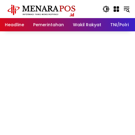
Langsung
ke
konten
Headline
Pemerintahan
Wakil Rakyat
TNI/Polri