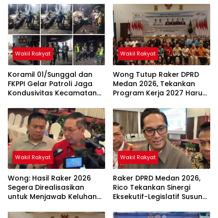
Wakil Rakyat
Wakil Rakyat
Koramil 01/Sunggal dan
Wong Tutup Raker DPRD
FKPPI Gelar Patroli Jaga
Medan 2026, Tekankan
Kondusivitas Kecamatan
Program Kerja 2027 Harus
Sunggal
Berdampak Nyata bagi
Masyarakat
Wakil Rakyat
Wakil Rakyat
Wong: Hasil Raker 2026
Raker DPRD Medan 2026,
Segera Direalisasikan
Rico Tekankan Sinergi
untuk Menjawab Keluhan
Eksekutif-Legislatif Susun
Masyarakat
Program Tepat Sasaran