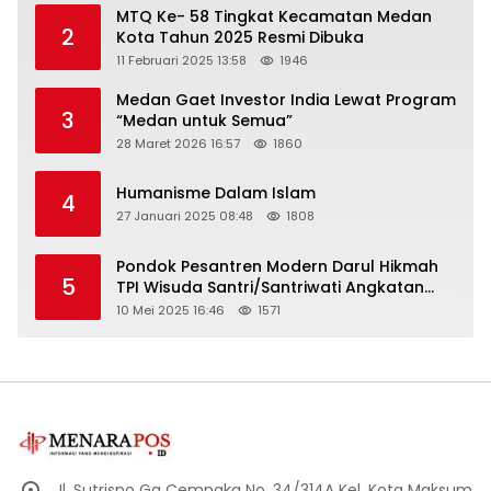
MTQ Ke- 58 Tingkat Kecamatan Medan
2
Kota Tahun 2025 Resmi Dibuka
11 Februari 2025 13:58
1946
Medan Gaet Investor India Lewat Program
3
“Medan untuk Semua”
28 Maret 2026 16:57
1860
Humanisme Dalam Islam
4
27 Januari 2025 08:48
1808
Pondok Pesantren Modern Darul Hikmah
5
TPI Wisuda Santri/Santriwati Angkatan
XXXIII
10 Mei 2025 16:46
1571
Jl. Sutrisno Gg Cempaka No. 34/314A Kel. Kota Maksum