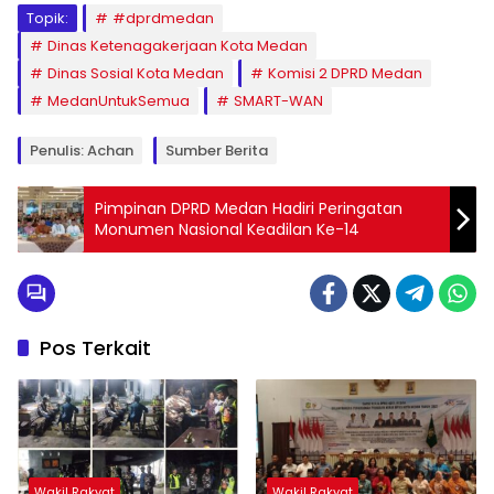
Topik:
#dprdmedan
Dinas Ketenagakerjaan Kota Medan
Dinas Sosial Kota Medan
Komisi 2 DPRD Medan
MedanUntukSemua
SMART-WAN
Penulis: Achan
Sumber Berita
Pimpinan DPRD Medan Hadiri Peringatan
Monumen Nasional Keadilan Ke-14
Pos Terkait
Wakil Rakyat
Wakil Rakyat