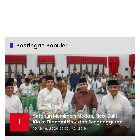
Postingan Populer
Setahun Memimpin Medan, Rico-Zaki
1
Klaim Ekonomi Naik dan Pengangguran
Turun
10 Maret 2026 22:55
2519