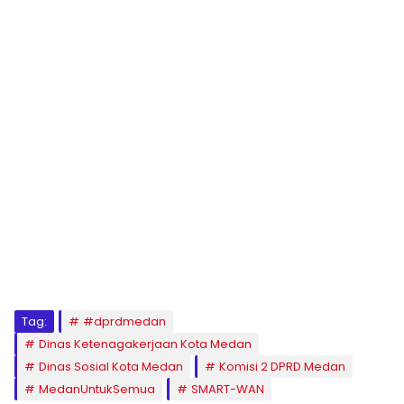
Tag:
#dprdmedan
Dinas Ketenagakerjaan Kota Medan
Dinas Sosial Kota Medan
Komisi 2 DPRD Medan
MedanUntukSemua
SMART-WAN