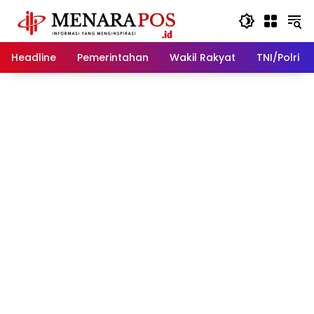
Langsung
ke
konten
Headline
Pemerintahan
Wakil Rakyat
TNI/Polri