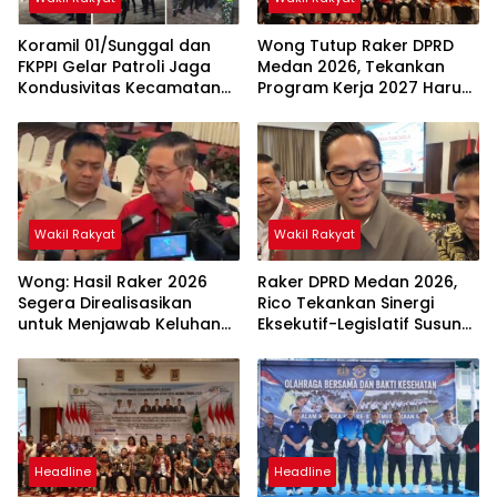
Koramil 01/Sunggal dan
Wong Tutup Raker DPRD
FKPPI Gelar Patroli Jaga
Medan 2026, Tekankan
Kondusivitas Kecamatan
Program Kerja 2027 Harus
Sunggal
Berdampak Nyata bagi
Masyarakat
Wakil Rakyat
Wakil Rakyat
Wong: Hasil Raker 2026
Raker DPRD Medan 2026,
Segera Direalisasikan
Rico Tekankan Sinergi
untuk Menjawab Keluhan
Eksekutif-Legislatif Susun
Masyarakat
Program Tepat Sasaran
Headline
Headline