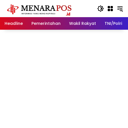
Langsung
ke
konten
Headline
Pemerintahan
Wakil Rakyat
TNI/Polri