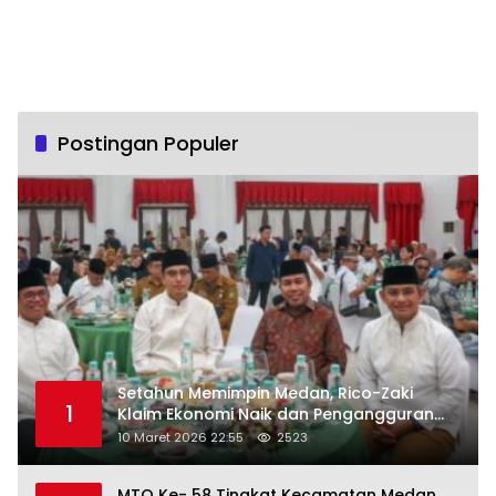
Postingan Populer
Setahun Memimpin Medan, Rico-Zaki
1
Klaim Ekonomi Naik dan Pengangguran
Turun
10 Maret 2026 22:55
2523
MTQ Ke- 58 Tingkat Kecamatan Medan