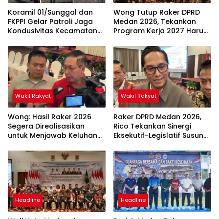
Koramil 01/Sunggal dan
Wong Tutup Raker DPRD
FKPPI Gelar Patroli Jaga
Medan 2026, Tekankan
Kondusivitas Kecamatan
Program Kerja 2027 Harus
Sunggal
Berdampak Nyata bagi
Masyarakat
Wakil Rakyat
Wakil Rakyat
Wong: Hasil Raker 2026
Raker DPRD Medan 2026,
Segera Direalisasikan
Rico Tekankan Sinergi
untuk Menjawab Keluhan
Eksekutif-Legislatif Susun
Masyarakat
Program Tepat Sasaran
Headline
Headline