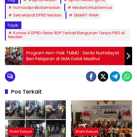
humasdprdkotamedan
MedanUntukSemua
Sekretariat DPRD Medan
SMART-WAN
Topik:
Komisi 4 DPRD Gelar RDP Terkait Bangunan Tanpa PBG di
Medan
Program Non-Fisik TMMD : Serda Nurhidayat
Beri Pelajaran di SMA Dolok Masihul
Pos Terkait
Wakil Rakyat
Wakil Rakyat