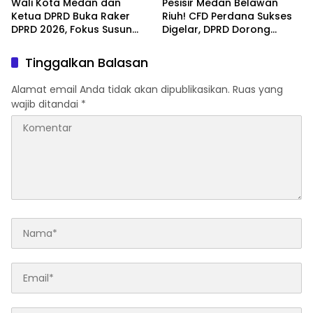
Wali Kota Medan dan
Pesisir Medan Belawan
Ketua DPRD Buka Raker
Riuh! CFD Perdana Sukses
DPRD 2026, Fokus Susun
Digelar, DPRD Dorong
Program Kerja 2027
Keberlanjutan Ekonomi
Berbasis Digitalisasi dan
Warga
Tinggalkan Balasan
Inovasi
Alamat email Anda tidak akan dipublikasikan.
Ruas yang
wajib ditandai
*