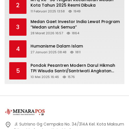
2
Kota Tahun 2025 Resmi Dibuka
11 Februari 2025 13:58
1949
Medan Gaet Investor India Lewat Program
3
“Medan untuk Semua”
28 Maret 2026 16:57
1864
Humanisme Dalam Islam
4
27 Januari 2025 08:48
1811
Pondok Pesantren Modern Darul Hikmah
5
TPI Wisuda Santri/Santriwati Angkatan
XXXIII
10 Mei 2025 16:46
1576
Jl. Sutrisno Gg Cempaka No. 34/314A Kel. Kota Maksum