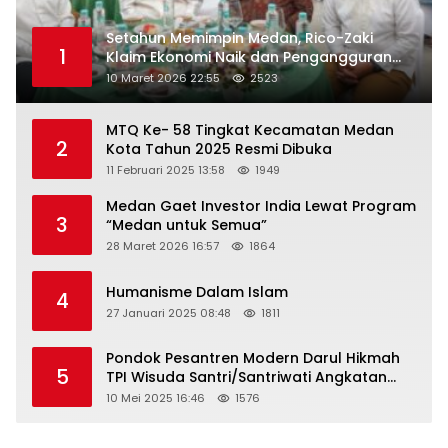
Setahun Memimpin Medan, Rico-Zaki
1
Klaim Ekonomi Naik dan Pengangguran
Turun
10 Maret 2026 22:55
2523
MTQ Ke- 58 Tingkat Kecamatan Medan
2
Kota Tahun 2025 Resmi Dibuka
11 Februari 2025 13:58
1949
Medan Gaet Investor India Lewat Program
3
“Medan untuk Semua”
28 Maret 2026 16:57
1864
Humanisme Dalam Islam
4
27 Januari 2025 08:48
1811
Pondok Pesantren Modern Darul Hikmah
5
TPI Wisuda Santri/Santriwati Angkatan
XXXIII
10 Mei 2025 16:46
1576