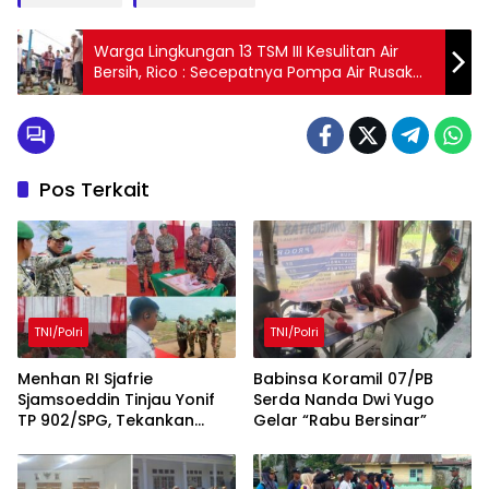
Warga Lingkungan 13 TSM III Kesulitan Air
Bersih, Rico : Secepatnya Pompa Air Rusak
Diperbaiki
Pos Terkait
TNI/Polri
TNI/Polri
Menhan RI Sjafrie
Babinsa Koramil 07/PB
Sjamsoeddin Tinjau Yonif
Serda Nanda Dwi Yugo
TP 902/SPG, Tekankan
Gelar “Rabu Bersinar”
Percepatan Pembangunan
Pangkalan dan
Pengabdian Prajurit