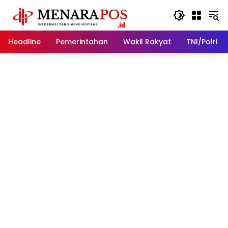
Langsung
ke
konten
Headline
Pemerintahan
Wakil Rakyat
TNI/Polri