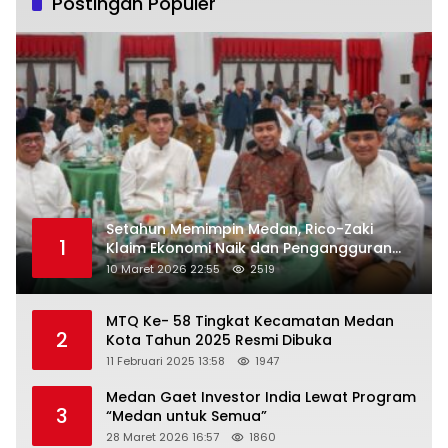
Postingan Populer
Setahun Memimpin Medan, Rico-Zaki
1
Klaim Ekonomi Naik dan Pengangguran
Turun
10 Maret 2026 22:55
2519
MTQ Ke- 58 Tingkat Kecamatan Medan
2
Kota Tahun 2025 Resmi Dibuka
11 Februari 2025 13:58
1947
Medan Gaet Investor India Lewat Program
3
“Medan untuk Semua”
28 Maret 2026 16:57
1860