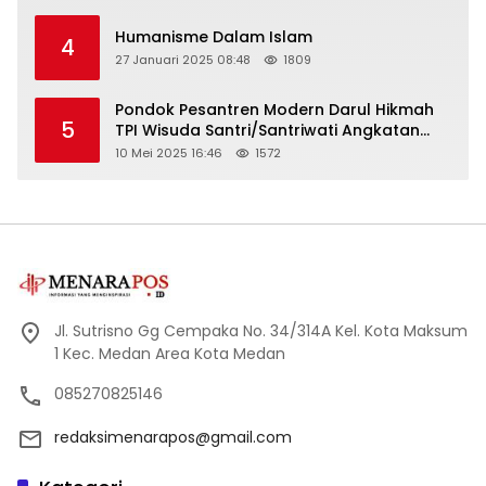
Humanisme Dalam Islam
4
27 Januari 2025 08:48
1809
Pondok Pesantren Modern Darul Hikmah
5
TPI Wisuda Santri/Santriwati Angkatan
XXXIII
10 Mei 2025 16:46
1572
Jl. Sutrisno Gg Cempaka No. 34/314A Kel. Kota Maksum
1 Kec. Medan Area Kota Medan
085270825146
redaksimenarapos@gmail.com