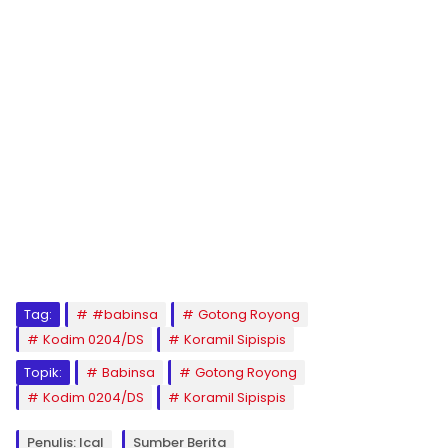
Tag:
#babinsa
Gotong Royong
Kodim 0204/DS
Koramil Sipispis
Topik:
Babinsa
Gotong Royong
Kodim 0204/DS
Koramil Sipispis
Penulis: Ical
Sumber Berita