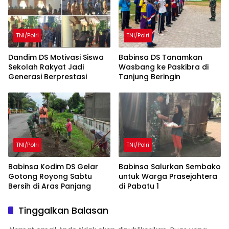
kepada Rakyat
TNI/Polri
TNI/Polri
Dandim DS Motivasi Siswa
Babinsa DS Tanamkan
Sekolah Rakyat Jadi
Wasbang ke Paskibra di
Generasi Berprestasi
Tanjung Beringin
TNI/Polri
TNI/Polri
Babinsa Kodim DS Gelar
Babinsa Salurkan Sembako
Gotong Royong Sabtu
untuk Warga Prasejahtera
Bersih di Aras Panjang
di Pabatu 1
Tinggalkan Balasan