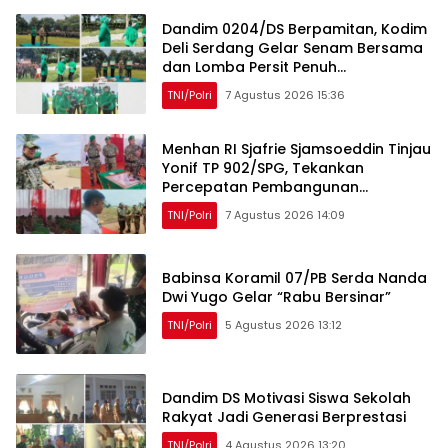
Dandim 0204/DS Berpamitan, Kodim
Deli Serdang Gelar Senam Bersama
dan Lomba Persit Penuh
Kebersamaan
TNI/Polri
7 Agustus 2026 15:36
Menhan RI Sjafrie Sjamsoeddin Tinjau
Yonif TP 902/SPG, Tekankan
Percepatan Pembangunan
Pangkalan dan Pengabdian Prajurit
TNI/Polri
7 Agustus 2026 14:09
kepada Rakyat
Babinsa Koramil 07/PB Serda Nanda
Dwi Yugo Gelar “Rabu Bersinar”
TNI/Polri
5 Agustus 2026 13:12
Dandim DS Motivasi Siswa Sekolah
Rakyat Jadi Generasi Berprestasi
TNI/Polri
4 Agustus 2026 13:20