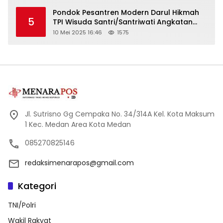
Pondok Pesantren Modern Darul Hikmah
5
TPI Wisuda Santri/Santriwati Angkatan
XXXIII
10 Mei 2025 16:46
1575
Jl. Sutrisno Gg Cempaka No. 34/314A Kel. Kota Maksum
1 Kec. Medan Area Kota Medan
085270825146
redaksimenarapos@gmail.com
Kategori
TNI/Polri
Wakil Rakyat