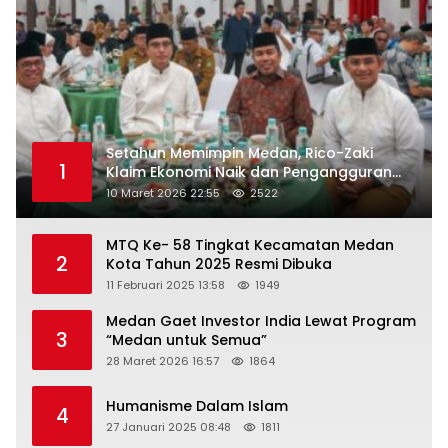
Setahun Memimpin Medan, Rico-Zaki
1
Klaim Ekonomi Naik dan Pengangguran
Turun
10 Maret 2026 22:55
2522
MTQ Ke- 58 Tingkat Kecamatan Medan
2
Kota Tahun 2025 Resmi Dibuka
11 Februari 2025 13:58
1949
Medan Gaet Investor India Lewat Program
3
“Medan untuk Semua”
28 Maret 2026 16:57
1864
Humanisme Dalam Islam
4
27 Januari 2025 08:48
1811