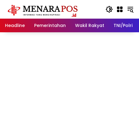
Langsung
ke
konten
Headline
Pemerintahan
Wakil Rakyat
TNI/Polri