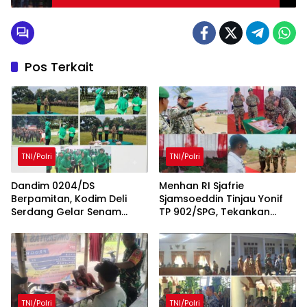
Pos Terkait
TNI/Polri
TNI/Polri
Dandim 0204/DS
Menhan RI Sjafrie
Berpamitan, Kodim Deli
Sjamsoeddin Tinjau Yonif
Serdang Gelar Senam
TP 902/SPG, Tekankan
Bersama dan Lomba Persit
Percepatan Pembangunan
Penuh Kebersamaan
Pangkalan dan
Pengabdian Prajurit
kepada Rakyat
TNI/Polri
TNI/Polri