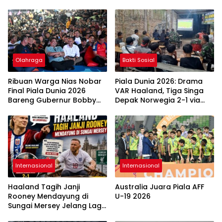
Olahraga
Bakti Sosial
Ribuan Warga Nias Nobar
Piala Dunia 2026: Drama
Final Piala Dunia 2026
VAR Haaland, Tiga Singa
Bareng Gubernur Bobby
Depak Norwegia 2-1 via
Nasution
Extra Tim
Internasional
Internasional
Haaland Tagih Janji
Australia Juara Piala AFF
Rooney Mendayung di
U-19 2026
Sungai Mersey Jelang Laga
Inggris Vs Norwegia Lebih ​