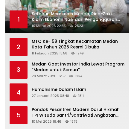
Setahun Memimpin Medan, Rico-Zaki
1
Klaim Ekonomi Naik dan Pengangguran
Turun
10 Maret 2026 22:55
2523
MTQ Ke- 58 Tingkat Kecamatan Medan
2
Kota Tahun 2025 Resmi Dibuka
11 Februari 2025 13:58
1949
Medan Gaet Investor India Lewat Program
3
“Medan untuk Semua”
28 Maret 2026 16:57
1864
Humanisme Dalam Islam
4
27 Januari 2025 08:48
1811
Pondok Pesantren Modern Darul Hikmah
5
TPI Wisuda Santri/Santriwati Angkatan
XXXIII
10 Mei 2025 16:46
1575