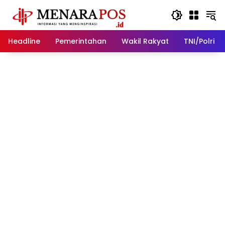
Langsung
ke
konten
Headline
Pemerintahan
Wakil Rakyat
TNI/Polri