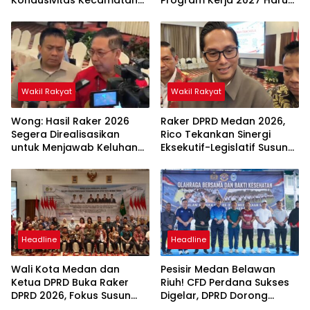
Sunggal
Berdampak Nyata bagi
Masyarakat
Wakil Rakyat
Wakil Rakyat
Wong: Hasil Raker 2026
Raker DPRD Medan 2026,
Segera Direalisasikan
Rico Tekankan Sinergi
untuk Menjawab Keluhan
Eksekutif-Legislatif Susun
Masyarakat
Program Tepat Sasaran
Headline
Headline
Wali Kota Medan dan
Pesisir Medan Belawan
Ketua DPRD Buka Raker
Riuh! CFD Perdana Sukses
DPRD 2026, Fokus Susun
Digelar, DPRD Dorong
Program Kerja 2027
Keberlanjutan Ekonomi