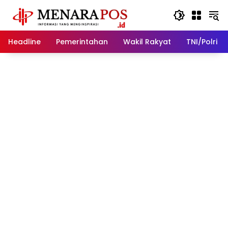
Langsung
ke
konten
Headline
Pemerintahan
Wakil Rakyat
TNI/Polri