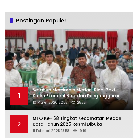
Postingan Populer
Setahun Memimpin Medan, Rico-Zaki
1
Klaim Ekonomi Naik dan Pengangguran
Turun
10 Maret 2026 22:55
2522
MTQ Ke- 58 Tingkat Kecamatan Medan
2
Kota Tahun 2025 Resmi Dibuka
11 Februari 2025 13:58
1949