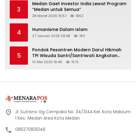
Medan Gaet Investor India Lewat Program
3
“Medan untuk Semua”
28 Maret 2026 16:57
1862
Humanisme Dalam Islam
4
27 Januari 2025 08:48
1811
Pondok Pesantren Modern Darul Hikmah
5
TPI Wisuda Santri/Santriwati Angkatan
XXXIII
10 Mei 2025 16:46
1573
Jl. Sutrisno Gg Cempaka No. 34/314A Kel. Kota Maksum
1 Kec. Medan Area Kota Medan
085270825146