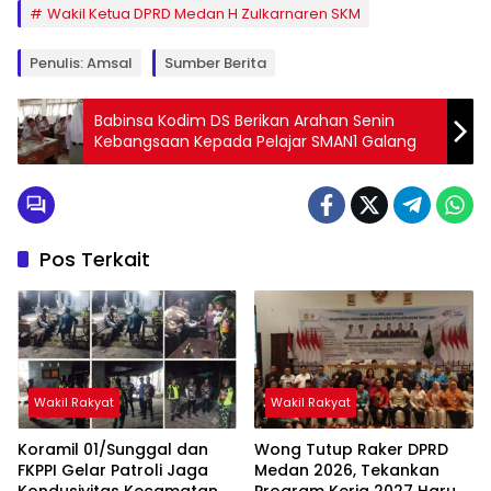
Wakil Ketua DPRD Medan H Zulkarnaren SKM
Penulis: Amsal
Sumber Berita
Babinsa Kodim DS Berikan Arahan Senin
Kebangsaan Kepada Pelajar SMAN1 Galang
Pos Terkait
Wakil Rakyat
Wakil Rakyat
Koramil 01/Sunggal dan
Wong Tutup Raker DPRD
FKPPI Gelar Patroli Jaga
Medan 2026, Tekankan
Kondusivitas Kecamatan
Program Kerja 2027 Harus