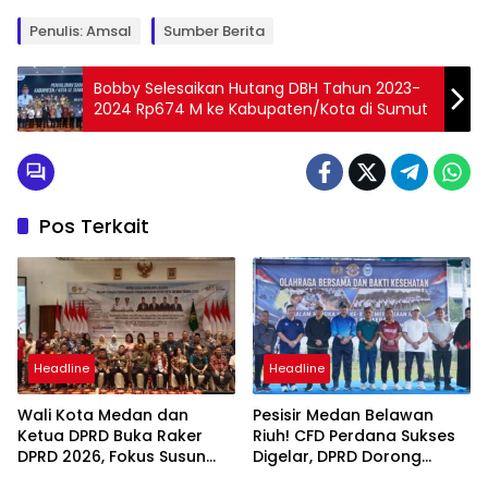
Penulis: Amsal
Sumber Berita
Bobby Selesaikan Hutang DBH Tahun 2023-
2024 Rp674 M ke Kabupaten/Kota di Sumut
Pos Terkait
Headline
Headline
Wali Kota Medan dan
Pesisir Medan Belawan
Ketua DPRD Buka Raker
Riuh! CFD Perdana Sukses
DPRD 2026, Fokus Susun
Digelar, DPRD Dorong
Program Kerja 2027
Keberlanjutan Ekonomi