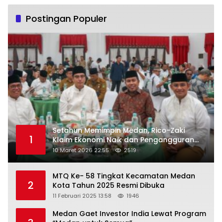
Postingan Populer
Setahun Memimpin Medan, Rico-Zaki
1
Klaim Ekonomi Naik dan Pengangguran
Turun
10 Maret 2026 22:55
2519
MTQ Ke- 58 Tingkat Kecamatan Medan
2
Kota Tahun 2025 Resmi Dibuka
11 Februari 2025 13:58
1946
Medan Gaet Investor India Lewat Program