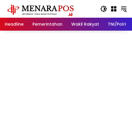
Langsung
ke
konten
Headline
Pemerintahan
Wakil Rakyat
TNI/Polri