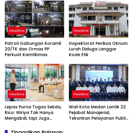
Berbasis Digitalisasi dan
Warga
Inovasi
Headline
Headline
Patroli Gabungan Koramil
Inspektorat Periksa Oknum
20/TK dan Ormas PP
Lurah Diduga Langgar
Perkuat Kamtibmas
Kode Etik
Headline
Headline
Lepas Purna Tugas Sekda,
Wali Kota Medan Lantik 22
Rico: Wiriya Tak Hanya
Pejabat Manajerial,
Mengabdi, tapi Juga
Tekankan Pelayanan Publik
Melahirkan Banyak
Cepat dan Transparan
Pemimpin
Tinggalkan Balasan