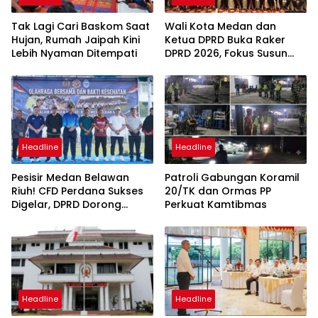
Tak Lagi Cari Baskom Saat
Wali Kota Medan dan
Hujan, Rumah Jaipah Kini
Ketua DPRD Buka Raker
Lebih Nyaman Ditempati
DPRD 2026, Fokus Susun
Program Kerja 2027
Berbasis Digitalisasi dan
Inovasi
Headline
Headline
Pesisir Medan Belawan
Patroli Gabungan Koramil
Riuh! CFD Perdana Sukses
20/TK dan Ormas PP
Digelar, DPRD Dorong
Perkuat Kamtibmas
Keberlanjutan Ekonomi
Warga
Headline
Headline