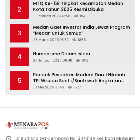
MTQ Ke- 58 Tingkat Kecamatan Medan
2
Kota Tahun 2025 Resmi Dibuka
11 Februari 2025 13:58
1949
Medan Gaet Investor India Lewat Program
3
“Medan untuk Semua”
28 Maret 2026 16:57
1865
Humanisme Dalam Islam
4
27 Januari 2025 08:48
1812
Pondok Pesantren Modern Darul Hikmah
5
TPI Wisuda Santri/Santriwati Angkatan
XXXIII
10 Mei 2025 16:46
1577
Jl. Sutrisno Gg Cempaka No. 34/314A Kel. Kota Maksum