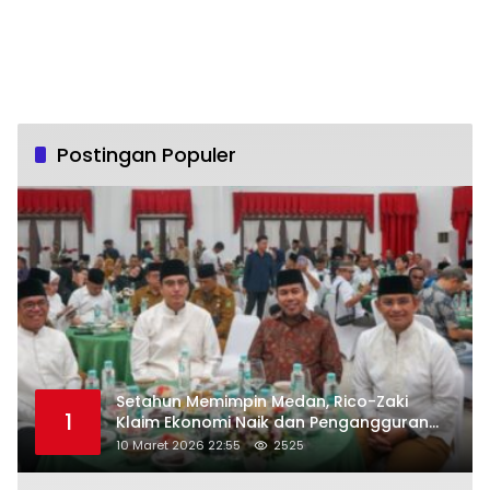
Postingan Populer
Setahun Memimpin Medan, Rico-Zaki
1
Klaim Ekonomi Naik dan Pengangguran
Turun
10 Maret 2026 22:55
2525