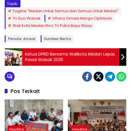
Topik:
Tagline "Medan Untuk Semua dan Semua Untuk Medan"
Tri Suci Waisak
Vihara Vimala Marga Ciptawan
Wali Kota Medan Rico Tri Putra Bayu Waas
Penulis: Amsal
Sumber Berita
Ketua DPRD Bersama Walikota Medan Lepas
Pawai Waisak 2025
Pos Terkait
Headline
Headline