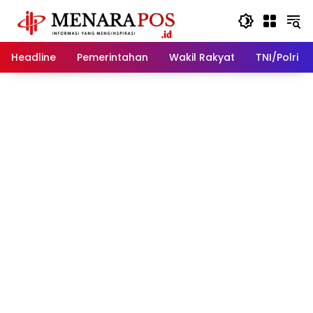
Langsung
ke
konten
Headline
Pemerintahan
Wakil Rakyat
TNI/Polri