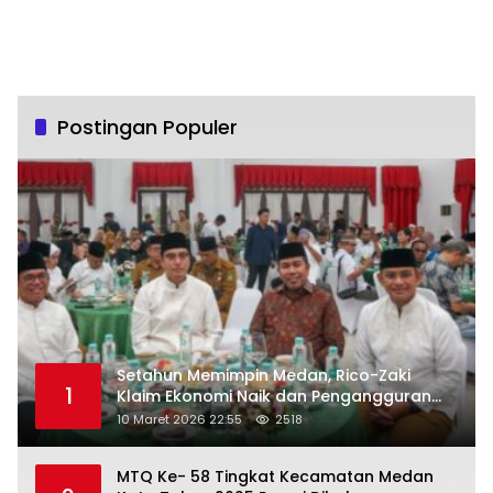
Postingan Populer
Setahun Memimpin Medan, Rico-Zaki
1
Klaim Ekonomi Naik dan Pengangguran
Turun
10 Maret 2026 22:55
2518
MTQ Ke- 58 Tingkat Kecamatan Medan