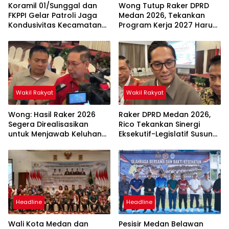
Koramil 01/Sunggal dan
Wong Tutup Raker DPRD
FKPPI Gelar Patroli Jaga
Medan 2026, Tekankan
Kondusivitas Kecamatan
Program Kerja 2027 Harus
Sunggal
Berdampak Nyata bagi
Masyarakat
Wakil Rakyat
Wakil Rakyat
Wong: Hasil Raker 2026
Raker DPRD Medan 2026,
Segera Direalisasikan
Rico Tekankan Sinergi
untuk Menjawab Keluhan
Eksekutif-Legislatif Susun
Masyarakat
Program Tepat Sasaran
Headline
Headline
Wali Kota Medan dan
Pesisir Medan Belawan