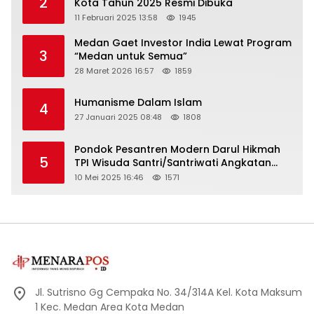
2
Kota Tahun 2025 Resmi Dibuka
11 Februari 2025 13:58
1945
Medan Gaet Investor India Lewat Program
3
“Medan untuk Semua”
28 Maret 2026 16:57
1859
Humanisme Dalam Islam
4
27 Januari 2025 08:48
1808
Pondok Pesantren Modern Darul Hikmah
5
TPI Wisuda Santri/Santriwati Angkatan
XXXIII
10 Mei 2025 16:46
1571
Jl. Sutrisno Gg Cempaka No. 34/314A Kel. Kota Maksum
1 Kec. Medan Area Kota Medan