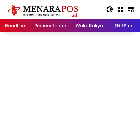
Langsung
ke
konten
Headline
Pemerintahan
Wakil Rakyat
TNI/Polri