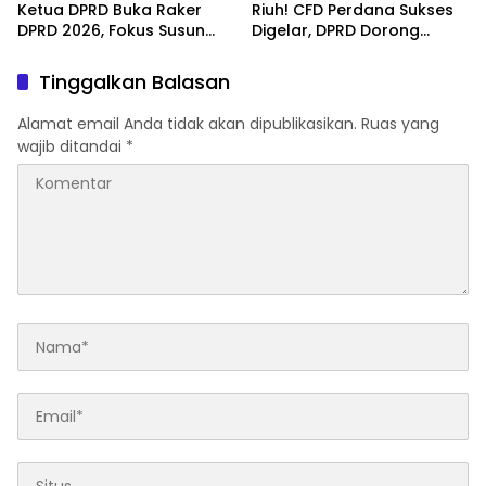
Ketua DPRD Buka Raker
Riuh! CFD Perdana Sukses
DPRD 2026, Fokus Susun
Digelar, DPRD Dorong
Program Kerja 2027
Keberlanjutan Ekonomi
Berbasis Digitalisasi dan
Warga
Tinggalkan Balasan
Inovasi
Alamat email Anda tidak akan dipublikasikan.
Ruas yang
wajib ditandai
*