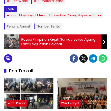
Rico Waas
Sumatera Utara
Topik:
Rico: May Day di Medan Utamakan Ruang Aspirasi Buruh
Penulis: Amsal
Sumber Berita
Rotasi Pimpinan Kejati Sumut, Jaksa Agung
Lantik Sejumlah Pejabat
Pos Terkait
Wakil Rakyat
Wakil Rakyat