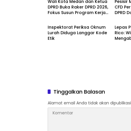
Wali Kota Medan dan Ketua
Pesisir
DPRD Buka Raker DPRD 2026,
CFD Per
Fokus Susun Program Kerja
DPRD D
Headline
Headli
2027 Berbasis Digitalisasi
Ekonom
dan Inovasi
Inspektorat Periksa Oknum
Lepas 
Lurah Diduga Langgar Kode
Rico: W
Etik
Mengabd
Melahi
Tinggalkan Balasan
Alamat email Anda tidak akan dipublikasi