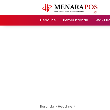
Langsung
ke
konten
Headline
Pemerintahan
Wakil R
Beranda
Headline