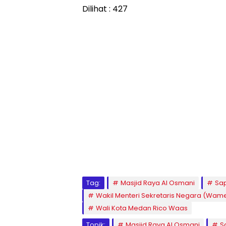
Dilihat :
427
Tag:
Masjid Raya Al Osmani
Sap
Wakil Menteri Sekretaris Negara (Wame
Wali Kota Medan Rico Waas
Topik:
Masjid Raya Al Osmani
S