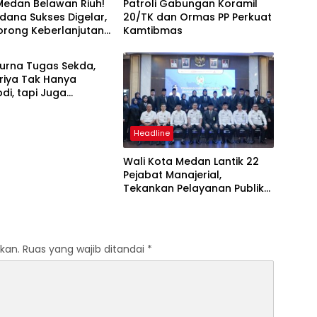
 Medan Belawan Riuh!
Patroli Gabungan Koramil
dana Sukses Digelar,
20/TK dan Ormas PP Perkuat
orong Keberlanjutan
Kamtibmas
ne
i Warga
Purna Tugas Sekda,
iriya Tak Hanya
i, tapi Juga
rkan Banyak Pemimpin
Headline
Wali Kota Medan Lantik 22
Pejabat Manajerial,
Tekankan Pelayanan Publik
Cepat dan Transparan
kan.
Ruas yang wajib ditandai
*