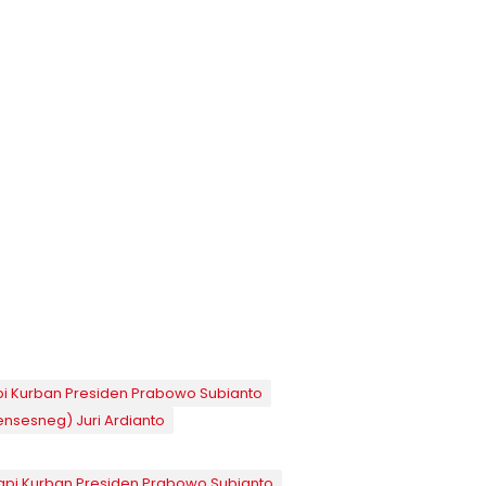
i Kurban Presiden Prabowo Subianto
nsesneg) Juri Ardianto
api Kurban Presiden Prabowo Subianto