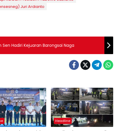
nsesneg) Juri Ardianto
Sen Hadiri Kejuaran Barongsai Naga
ne
Headline