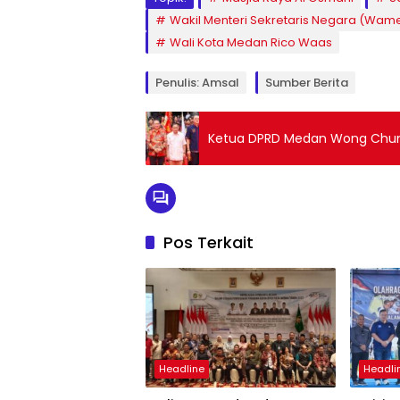
Wakil Menteri Sekretaris Negara (Wame
Wali Kota Medan Rico Waas
Penulis: Amsal
Sumber Berita
Ketua DPRD Medan Wong Chun 
Pos Terkait
Headline
Headli