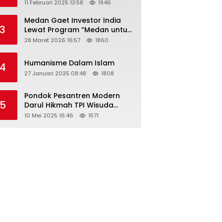
Tahun 2025 Resmi Dibuka
11 Februari 2025 13:58
1946
Medan Gaet Investor India
3
Lewat Program “Medan untuk
Semua”
28 Maret 2026 16:57
1860
Humanisme Dalam Islam
4
27 Januari 2025 08:48
1808
Pondok Pesantren Modern
5
Darul Hikmah TPI Wisuda
Santri/Santriwati Angkatan
10 Mei 2025 16:46
1571
XXXIII