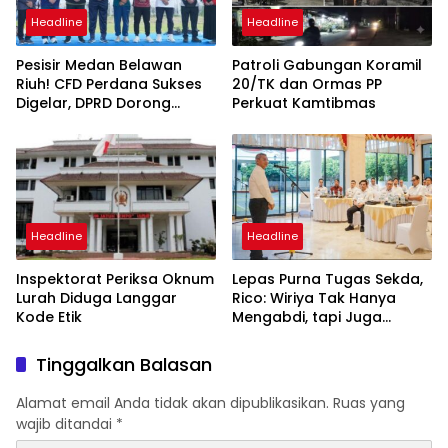
Headline
Headline
Pesisir Medan Belawan
Patroli Gabungan Koramil
Riuh! CFD Perdana Sukses
20/TK dan Ormas PP
Digelar, DPRD Dorong
Perkuat Kamtibmas
Keberlanjutan Ekonomi
Warga
Headline
Headline
Inspektorat Periksa Oknum
Lepas Purna Tugas Sekda,
Lurah Diduga Langgar
Rico: Wiriya Tak Hanya
Kode Etik
Mengabdi, tapi Juga
Melahirkan Banyak
Pemimpin
Tinggalkan Balasan
Alamat email Anda tidak akan dipublikasikan.
Ruas yang
wajib ditandai
*