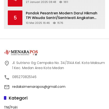
27 Januari 2025 08:48
1811
Pondok Pesantren Modern Darul Hikmah
5
TPI Wisuda Santri/Santriwati Angkatan
XXXIII
10 Mei 2025 16:46
1576
Jl. Sutrisno Gg Cempaka No. 34/314A Kel. Kota Maksum
1 Kec. Medan Area Kota Medan
085270825146
redaksimenarapos@gmail.com
Kategori
TNI/Polri