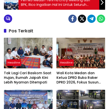
Pemko Medan Terima Entry Meeting dari
BPK, Rico Ingatkan Hal Ini Untuk Seluruh
Jajaran
Pos Terkait
Headline
Headline
Tak Lagi Cari Baskom Saat
Wali Kota Medan dan
Hujan, Rumah Jaipah Kini
Ketua DPRD Buka Raker
Lebih Nyaman Ditempati
DPRD 2026, Fokus Susun
Program Kerja 2027
Berbasis Digitalisasi dan
Inovasi