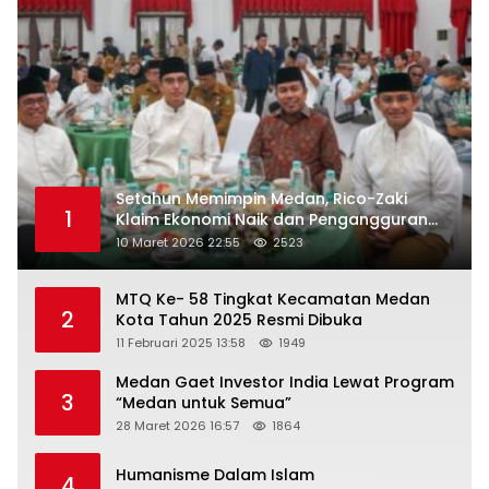
Setahun Memimpin Medan, Rico-Zaki
1
Klaim Ekonomi Naik dan Pengangguran
Turun
10 Maret 2026 22:55
2523
MTQ Ke- 58 Tingkat Kecamatan Medan
2
Kota Tahun 2025 Resmi Dibuka
11 Februari 2025 13:58
1949
Medan Gaet Investor India Lewat Program
3
“Medan untuk Semua”
28 Maret 2026 16:57
1864
Humanisme Dalam Islam
4