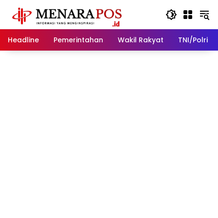
Langsung
ke
konten
Headline
Pemerintahan
Wakil Rakyat
TNI/Polri