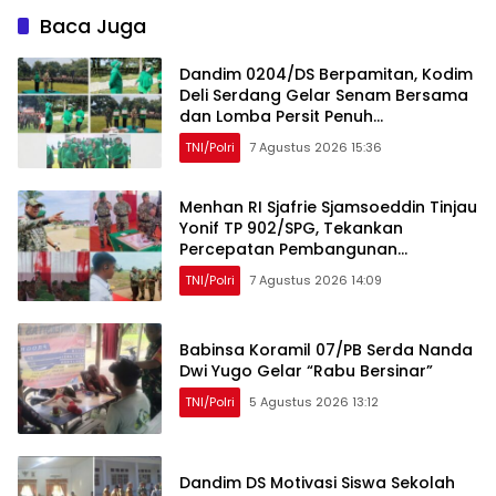
Baca Juga
Dandim 0204/DS Berpamitan, Kodim
Deli Serdang Gelar Senam Bersama
dan Lomba Persit Penuh
Kebersamaan
TNI/Polri
7 Agustus 2026 15:36
Menhan RI Sjafrie Sjamsoeddin Tinjau
Yonif TP 902/SPG, Tekankan
Percepatan Pembangunan
Pangkalan dan Pengabdian Prajurit
TNI/Polri
7 Agustus 2026 14:09
kepada Rakyat
Babinsa Koramil 07/PB Serda Nanda
Dwi Yugo Gelar “Rabu Bersinar”
TNI/Polri
5 Agustus 2026 13:12
Dandim DS Motivasi Siswa Sekolah