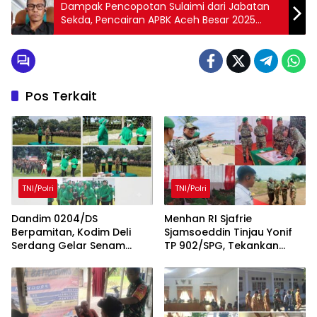
Dampak Pencopotan Sulaimi dari Jabatan
Sekda, Pencairan APBK Aceh Besar 2025
Dinilai Alami Hambatan
Pos Terkait
TNI/Polri
TNI/Polri
Dandim 0204/DS
Menhan RI Sjafrie
Berpamitan, Kodim Deli
Sjamsoeddin Tinjau Yonif
Serdang Gelar Senam
TP 902/SPG, Tekankan
Bersama dan Lomba Persit
Percepatan Pembangunan
Penuh Kebersamaan
Pangkalan dan
Pengabdian Prajurit
kepada Rakyat