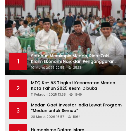
Setahun Memimpin Medan, Rico-Zaki
1
Klaim Ekonomi Naik dan Pengangguran
Turun
10 Maret 2026 22:55
2523
MTQ Ke- 58 Tingkat Kecamatan Medan
2
Kota Tahun 2025 Resmi Dibuka
11 Februari 2025 13:58
1949
Medan Gaet Investor India Lewat Program
3
“Medan untuk Semua”
28 Maret 2026 16:57
1864
Humanisme Dalam Islam