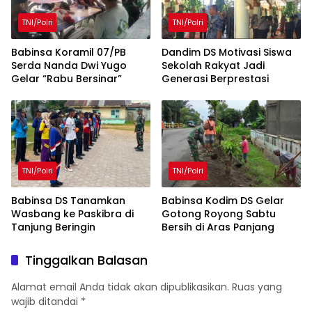
TNI/Polri
TNI/Polri
Babinsa Koramil 07/PB
Dandim DS Motivasi Siswa
Serda Nanda Dwi Yugo
Sekolah Rakyat Jadi
Gelar “Rabu Bersinar”
Generasi Berprestasi
TNI/Polri
TNI/Polri
Babinsa DS Tanamkan
Babinsa Kodim DS Gelar
Wasbang ke Paskibra di
Gotong Royong Sabtu
Tanjung Beringin
Bersih di Aras Panjang
Tinggalkan Balasan
Alamat email Anda tidak akan dipublikasikan.
Ruas yang
wajib ditandai
*