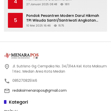
4
27 Januari 2025 08:48
1811
Pondok Pesantren Modern Darul Hikmah
5
TPI Wisuda Santri/Santriwati Angkatan
XXXIII
10 Mei 2025 16:46
1575
Jl. Sutrisno Gg Cempaka No. 34/314A Kel. Kota Maksum
1 Kec. Medan Area Kota Medan
085270825146
redaksimenarapos@gmail.com
Kategori