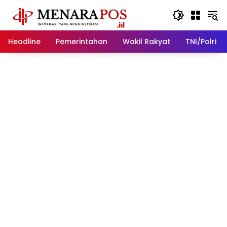
Langsung
ke
konten
Headline
Pemerintahan
Wakil Rakyat
TNI/Polri