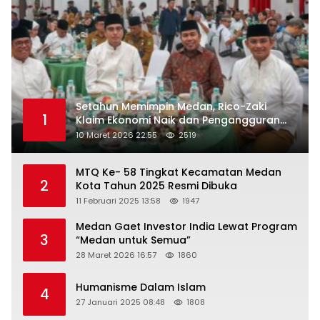
Setahun Memimpin Medan, Rico-Zaki
1
Klaim Ekonomi Naik dan Pengangguran
Turun
10 Maret 2026 22:55
2519
MTQ Ke- 58 Tingkat Kecamatan Medan
2
Kota Tahun 2025 Resmi Dibuka
11 Februari 2025 13:58
1947
Medan Gaet Investor India Lewat Program
3
“Medan untuk Semua”
28 Maret 2026 16:57
1860
Humanisme Dalam Islam
4
27 Januari 2025 08:48
1808