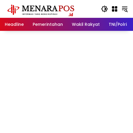
Langsung
ke
konten
Headline
Pemerintahan
Wakil Rakyat
TNI/Polri