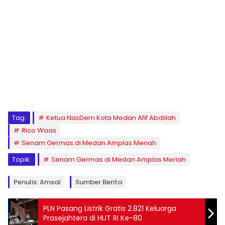
Tag:
Ketua NasDem Kota Medan Afif Abdillah
Rico Waas
Senam Germas di Medan Amplas Meriah
Topik:
Senam Germas di Medan Amplas Meriah
Penulis: Amsal
Sumber Berita
PLN Pasang Listrik Gratis 2.821 Keluarga
Prasejahtera di HUT RI Ke-80