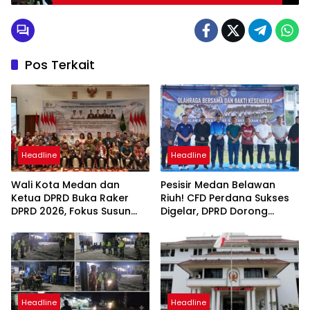
Pos Terkait
Headline
Headline
Wali Kota Medan dan
Pesisir Medan Belawan
Ketua DPRD Buka Raker
Riuh! CFD Perdana Sukses
DPRD 2026, Fokus Susun
Digelar, DPRD Dorong
Program Kerja 2027
Keberlanjutan Ekonomi
Berbasis Digitalisasi dan
Warga
Inovasi
Headline
Headline