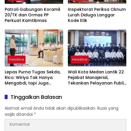
Patroli Gabungan Koramil
Inspektorat Periksa Oknum
20/TK dan Ormas PP
Lurah Diduga Langgar
Perkuat Kamtibmas
Kode Etik
Headline
Headline
Lepas Purna Tugas Sekda,
Wali Kota Medan Lantik 22
Rico: Wiriya Tak Hanya
Pejabat Manajerial,
Mengabdi, tapi Juga
Tekankan Pelayanan Publik
Melahirkan Banyak
Cepat dan Transparan
Pemimpin
Tinggalkan Balasan
Alamat email Anda tidak akan dipublikasikan.
Ruas yang
wajib ditandai
*