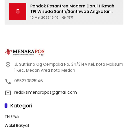
Pondok Pesantren Modern Darul Hikmah
5
TPI Wisuda Santri/Santriwati Angkatan
XXXIII
10 Mei 2025 16:46
1571
Jl. Sutrisno Gg Cempaka No. 34/314A Kel. Kota Maksum
1 Kec. Medan Area Kota Medan
085270825146
redaksimenarapos@gmail.com
Kategori
TNI/Polri
Wakil Rakyat