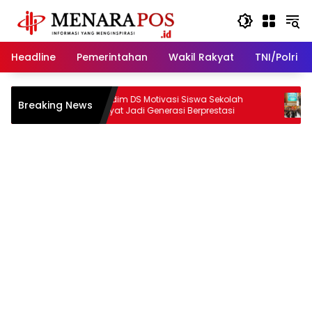
Langsung
ke
konten
Headline
Pemerintahan
Wakil Rakyat
TNI/Polri
Dwi
Dandim DS Motivasi Siswa Sekolah
Harli 
Breaking News
Rakyat Jadi Generasi Berprestasi
Angkat