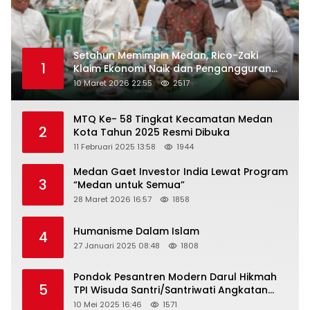
Setahun Memimpin Medan, Rico-Zaki
1
Klaim Ekonomi Naik dan Pengangguran
Turun
10 Maret 2026 22:55
2517
MTQ Ke- 58 Tingkat Kecamatan Medan
2
Kota Tahun 2025 Resmi Dibuka
11 Februari 2025 13:58
1944
Medan Gaet Investor India Lewat Program
3
“Medan untuk Semua”
28 Maret 2026 16:57
1858
Humanisme Dalam Islam
4
27 Januari 2025 08:48
1808
Pondok Pesantren Modern Darul Hikmah
5
TPI Wisuda Santri/Santriwati Angkatan
XXXIII
10 Mei 2025 16:46
1571