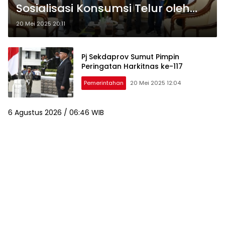
Sosialisasi Konsumsi Telur oleh
Pinsar Indonesia
20 Mei 2025 20:11
Pj Sekdaprov Sumut Pimpin
Peringatan Harkitnas ke-117
Pemerintahan
20 Mei 2025 12:04
6 Agustus 2026 / 06:46 WIB