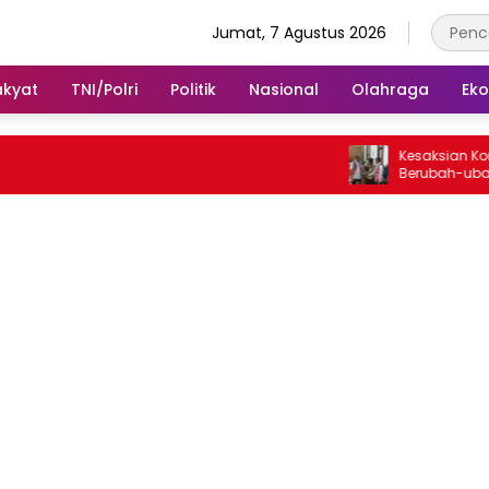
Jumat, 7 Agustus 2026
akyat
TNI/Polri
Politik
Nasional
Olahraga
Ek
Kesaksian Konsulta
Berubah-ubah di Si
Waterfront City Samo