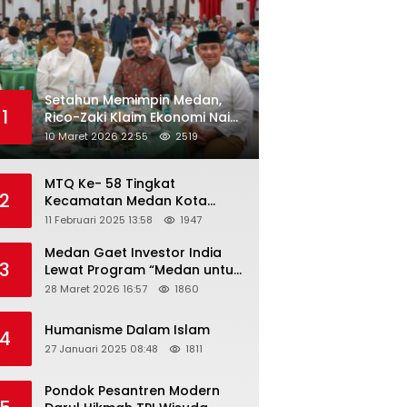
Setahun Memimpin Medan,
1
Rico-Zaki Klaim Ekonomi Naik
dan Pengangguran Turun
10 Maret 2026 22:55
2519
MTQ Ke- 58 Tingkat
2
Kecamatan Medan Kota
Tahun 2025 Resmi Dibuka
11 Februari 2025 13:58
1947
Medan Gaet Investor India
3
Lewat Program “Medan untuk
Semua”
28 Maret 2026 16:57
1860
Humanisme Dalam Islam
4
27 Januari 2025 08:48
1811
Pondok Pesantren Modern