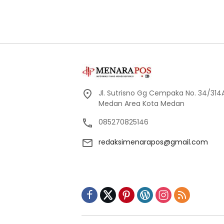
Jl. Sutrisno Gg Cempaka No. 34/314A
Medan Area Kota Medan
085270825146
redaksimenarapos@gmail.com