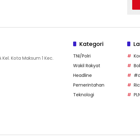
Kategori
La
TNI/Polri
Ko
 Kel. Kota Maksum 1 Kec.
Wakil Rakyat
Bo
Headline
#d
Pemerintahan
Ri
Teknologi
PL