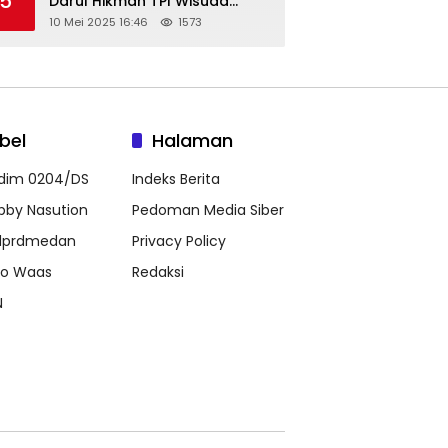
5
Darul Hikmah TPI Wisuda
Santri/Santriwati Angkatan
10 Mei 2025 16:46
1573
XXXIII
bel
Halaman
dim 0204/DS
Indeks Berita
bby Nasution
Pedoman Media Siber
prdmedan
Privacy Policy
co Waas
Redaksi
N