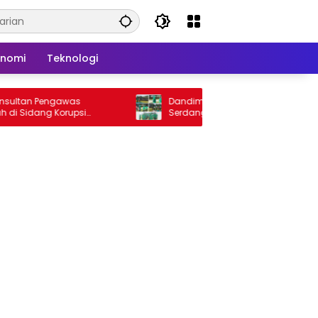
onomi
Teknologi
n Pengawas
Dandim 0204/DS Berpamitan, Kodim Deli
dang Korupsi
Serdang Gelar Senam Bersama dan
sir
Lomba Persit Penuh Kebersamaan