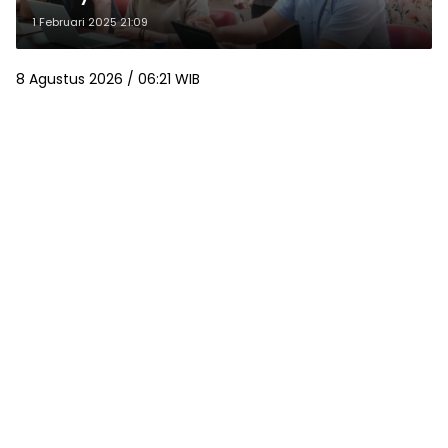
MPP Medan
1 Februari 2025 21:09
8 Agustus 2026 / 06:21 WIB