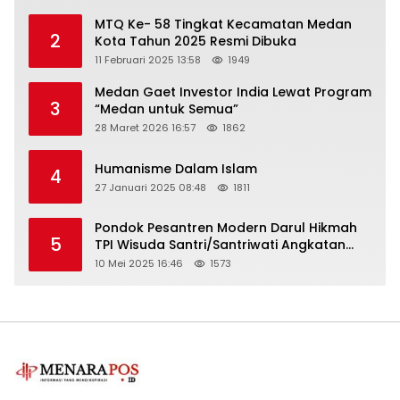
MTQ Ke- 58 Tingkat Kecamatan Medan
2
Kota Tahun 2025 Resmi Dibuka
11 Februari 2025 13:58
1949
Medan Gaet Investor India Lewat Program
3
“Medan untuk Semua”
28 Maret 2026 16:57
1862
Humanisme Dalam Islam
4
27 Januari 2025 08:48
1811
Pondok Pesantren Modern Darul Hikmah
5
TPI Wisuda Santri/Santriwati Angkatan
XXXIII
10 Mei 2025 16:46
1573