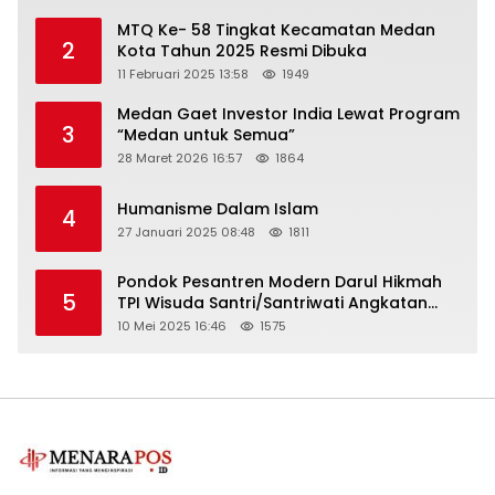
MTQ Ke- 58 Tingkat Kecamatan Medan
2
Kota Tahun 2025 Resmi Dibuka
11 Februari 2025 13:58
1949
Medan Gaet Investor India Lewat Program
3
“Medan untuk Semua”
28 Maret 2026 16:57
1864
Humanisme Dalam Islam
4
27 Januari 2025 08:48
1811
Pondok Pesantren Modern Darul Hikmah
5
TPI Wisuda Santri/Santriwati Angkatan
XXXIII
10 Mei 2025 16:46
1575