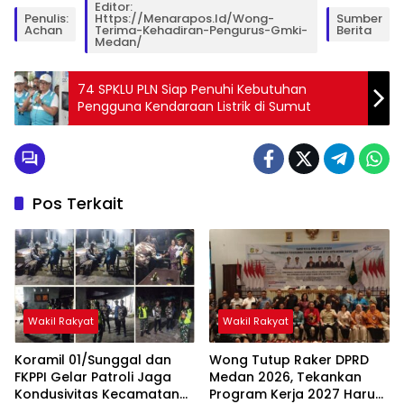
Editor:
Penulis:
Https://menarapos.id/wong-
Sumber
Achan
Terima-Kehadiran-Pengurus-Gmki-
Berita
Medan/
74 SPKLU PLN Siap Penuhi Kebutuhan
Pengguna Kendaraan Listrik di Sumut
Pos Terkait
Wakil Rakyat
Wakil Rakyat
Koramil 01/Sunggal dan
Wong Tutup Raker DPRD
FKPPI Gelar Patroli Jaga
Medan 2026, Tekankan
Kondusivitas Kecamatan
Program Kerja 2027 Harus