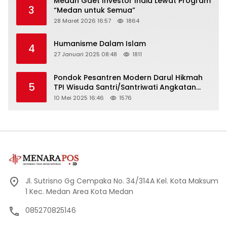
Medan Gaet Investor India Lewat Program
3
“Medan untuk Semua”
28 Maret 2026 16:57
1864
Humanisme Dalam Islam
4
27 Januari 2025 08:48
1811
Pondok Pesantren Modern Darul Hikmah
5
TPI Wisuda Santri/Santriwati Angkatan
XXXIII
10 Mei 2025 16:46
1576
Jl. Sutrisno Gg Cempaka No. 34/314A Kel. Kota Maksum
1 Kec. Medan Area Kota Medan
085270825146