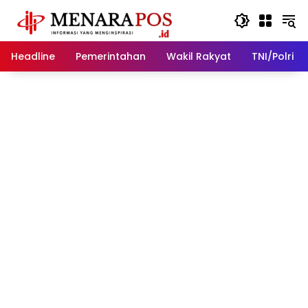
Langsung
ke
konten
Headline
Pemerintahan
Wakil Rakyat
TNI/Polri