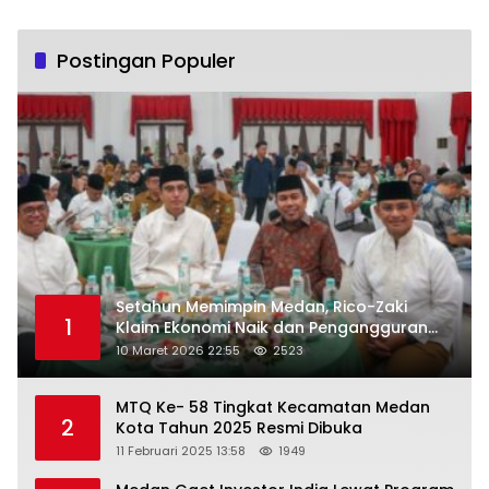
Postingan Populer
Setahun Memimpin Medan, Rico-Zaki
1
Klaim Ekonomi Naik dan Pengangguran
Turun
10 Maret 2026 22:55
2523
MTQ Ke- 58 Tingkat Kecamatan Medan
2
Kota Tahun 2025 Resmi Dibuka
11 Februari 2025 13:58
1949