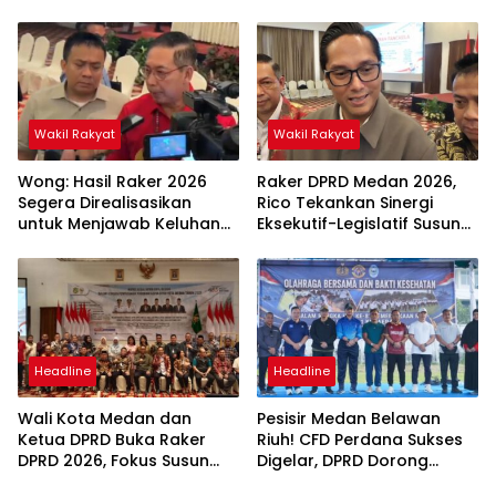
Sunggal
Berdampak Nyata bagi
Masyarakat
Wakil Rakyat
Wakil Rakyat
Wong: Hasil Raker 2026
Raker DPRD Medan 2026,
Segera Direalisasikan
Rico Tekankan Sinergi
untuk Menjawab Keluhan
Eksekutif-Legislatif Susun
Masyarakat
Program Tepat Sasaran
Headline
Headline
Wali Kota Medan dan
Pesisir Medan Belawan
Ketua DPRD Buka Raker
Riuh! CFD Perdana Sukses
DPRD 2026, Fokus Susun
Digelar, DPRD Dorong
Program Kerja 2027
Keberlanjutan Ekonomi