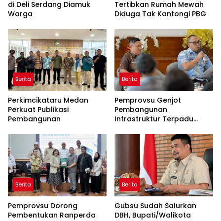
di Deli Serdang Diamuk
Tertibkan Rumah Mewah
Warga
Diduga Tak Kantongi PBG
Berita
Berita
Perkimcikataru Medan
Pemprovsu Genjot
Perkuat Publikasi
Pembangunan
Pembangunan
Infrastruktur Terpadu
Lewat Program INSTANSI
Berita
Berita
Pemprovsu Dorong
Gubsu Sudah Salurkan
Pembentukan Ranperda
DBH, Bupati/Walikota