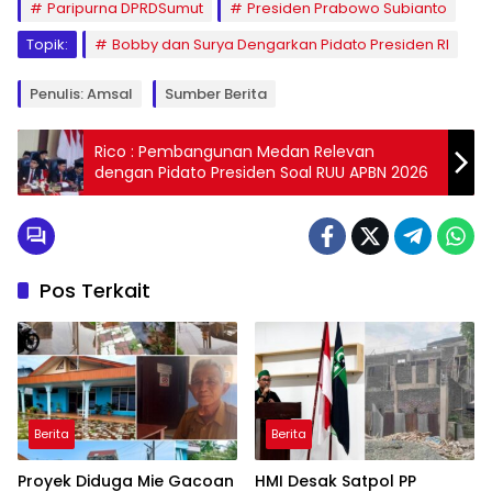
Paripurna DPRDSumut
Presiden Prabowo Subianto
Topik:
Bobby dan Surya Dengarkan Pidato Presiden RI
Penulis: Amsal
Sumber Berita
Rico : Pembangunan Medan Relevan
dengan Pidato Presiden Soal RUU APBN 2026
Pos Terkait
Berita
Berita
Proyek Diduga Mie Gacoan
HMI Desak Satpol PP