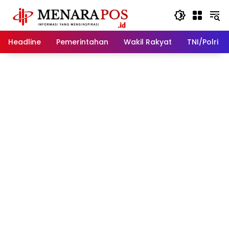
Langsung
ke
konten
Headline
Pemerintahan
Wakil Rakyat
TNI/Polri