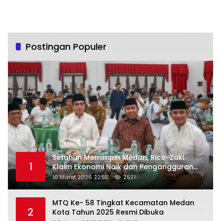
Postingan Populer
Setahun Memimpin Medan, Rico-Zaki
1
Klaim Ekonomi Naik dan Pengangguran
Turun
10 Maret 2026 22:55
2521
MTQ Ke- 58 Tingkat Kecamatan Medan
2
Kota Tahun 2025 Resmi Dibuka