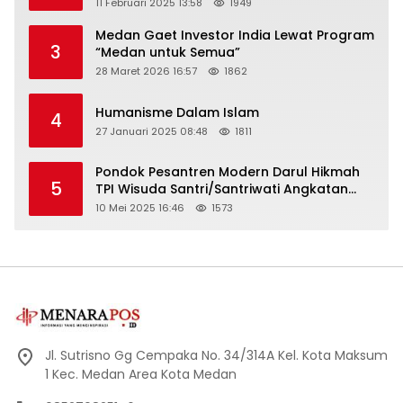
11 Februari 2025 13:58
1949
Medan Gaet Investor India Lewat Program
3
“Medan untuk Semua”
28 Maret 2026 16:57
1862
Humanisme Dalam Islam
4
27 Januari 2025 08:48
1811
Pondok Pesantren Modern Darul Hikmah
5
TPI Wisuda Santri/Santriwati Angkatan
XXXIII
10 Mei 2025 16:46
1573
Jl. Sutrisno Gg Cempaka No. 34/314A Kel. Kota Maksum
1 Kec. Medan Area Kota Medan