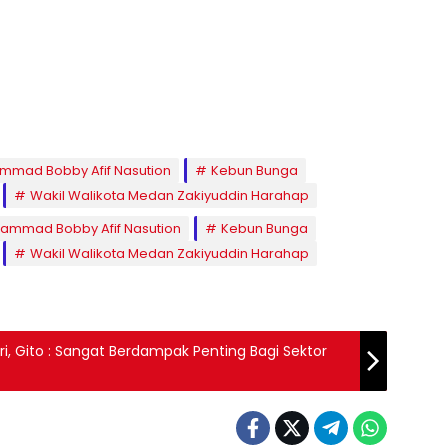
mmad Bobby Afif Nasution
Kebun Bunga
Wakil Walikota Medan Zakiyuddin Harahap
ammad Bobby Afif Nasution
Kebun Bunga
Wakil Walikota Medan Zakiyuddin Harahap
i, Gito : Sangat Berdampak Penting Bagi Sektor