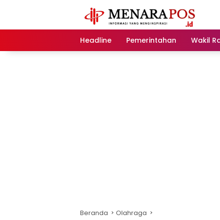
Langsung
ke
konten
Headline
Pemerintahan
Wakil R
Beranda
Olahraga