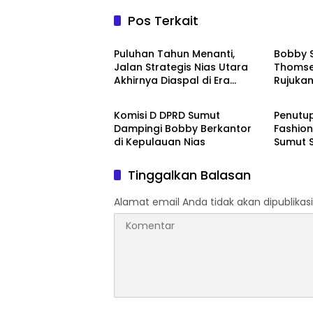
Pos Terkait
Pemerintahan
Pemeri
Puluhan Tahun Menanti,
Bobby S
Jalan Strategis Nias Utara
Thomse
Akhirnya Diaspal di Era
Rujuka
Pemerintahan
Pemeri
Bobby
Komisi D DPRD Sumut
Penutu
Dampingi Bobby Berkantor
Fashion
di Kepulauan Nias
Sumut S
Fashion
Wastra
Tinggalkan Balasan
Alamat email Anda tidak akan dipublikasi