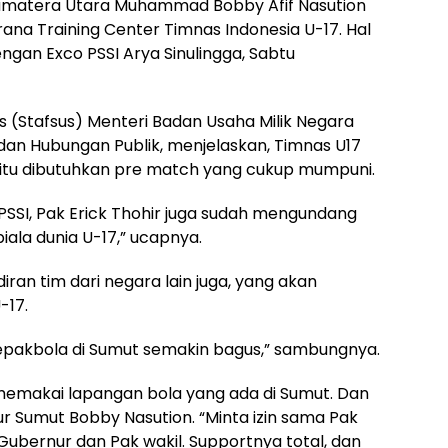
umatera Utara Muhammad Bobby Afif Nasution
ana Training Center Timnas Indonesia U-17. Hal
ngan Exco PSSI Arya Sinulingga, Sabtu
us (Stafsus) Menteri Badan Usaha Milik Negara
dan Hubungan Publik, menjelaskan, Timnas U17
uk itu dibutuhkan pre match yang cukup mumpuni.
n PSSI, Pak Erick Thohir juga sudah mengundang
piala dunia U-17,” ucapnya.
iran tim dari negara lain juga, yang akan
-17.
pakbola di Sumut semakin bagus,” sambungnya.
a memakai lapangan bola yang ada di Sumut. Dan
ur Sumut Bobby Nasution. “Minta izin sama Pak
ubernur dan Pak wakil. Supportnya total, dan