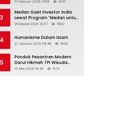
Tahun 2025 Resmi Dibuka
11 Februari 2025 13:58
1947
Medan Gaet Investor India
3
Lewat Program “Medan untuk
Semua”
28 Maret 2026 16:57
1860
Humanisme Dalam Islam
4
27 Januari 2025 08:48
1808
Pondok Pesantren Modern
5
Darul Hikmah TPI Wisuda
Santri/Santriwati Angkatan
10 Mei 2025 16:46
1572
XXXIII