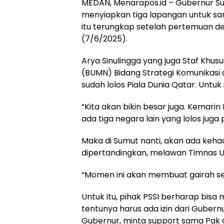
MEDAN, Menarapos.id – Gubernur S
menyiapkan tiga lapangan untuk sar
itu terungkap setelah pertemuan de
(7/6/2025).
Arya Sinulingga yang juga Staf Khus
(BUMN) Bidang Strategi Komunikasi 
sudah lolos Piala Dunia Qatar. Unt
“Kita akan bikin besar juga. Kemari
ada tiga negara lain yang lolos juga 
Maka di Sumut nanti, akan ada kehad
dipertandingkan, melawan Timnas U
“Momen ini akan membuat gairah se
Untuk itu, pihak PSSI berharap bis
tentunya harus ada izin dari Gubern
Gubernur, minta support sama Pak G