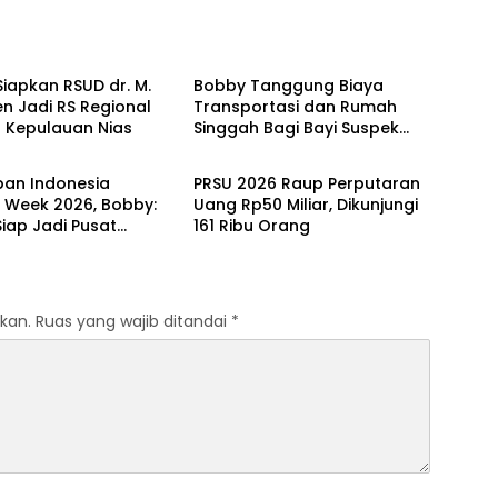
ntahan
Pemerintahan
iapkan RSUD dr. M.
Bobby Tanggung Biaya
n Jadi RS Regional
Transportasi dan Rumah
n Kepulauan Nias
Singgah Bagi Bayi Suspek
ntahan
Pemerintahan
Leukemia Asal Nias Barat ke
Medan
pan Indonesia
PRSU 2026 Raup Perputaran
 Week 2026, Bobby:
Uang Rp50 Miliar, Dikunjungi
iap Jadi Pusat
161 Ribu Orang
 Indonesia Lewat
kan.
Ruas yang wajib ditandai
*