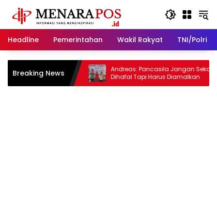
Langsung
ke
konten
Headline
Pemerintahan
Wakil Rakyat
TNI/Polri
rkuat SDM
Andreas: Pancasila Jangan Sekadar
Breaking News
s
Dihafal Tapi Harus Diamalkan