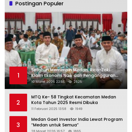
Postingan Populer
Setahun Memimpin Medan, Rico-Zaki
1
Klaim Ekonomi Naik dan Pengangguran
Turun
10 Maret 2026 22:55
2525
MTQ Ke- 58 Tingkat Kecamatan Medan
2
Kota Tahun 2025 Resmi Dibuka
11 Februari 2025 13:58
1949
Medan Gaet Investor India Lewat Program
3
“Medan untuk Semua”
28 Maret 2026 16:57
1865