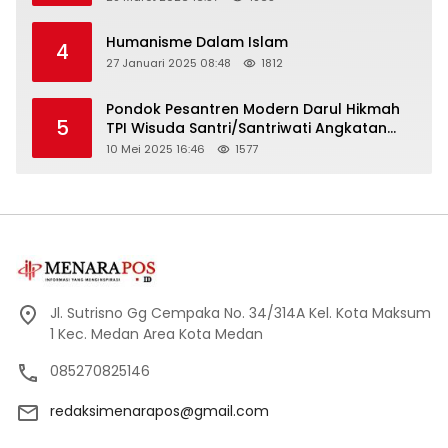
Humanisme Dalam Islam
4
27 Januari 2025 08:48
1812
Pondok Pesantren Modern Darul Hikmah
5
TPI Wisuda Santri/Santriwati Angkatan
XXXIII
10 Mei 2025 16:46
1577
Jl. Sutrisno Gg Cempaka No. 34/314A Kel. Kota Maksum
1 Kec. Medan Area Kota Medan
085270825146
redaksimenarapos@gmail.com