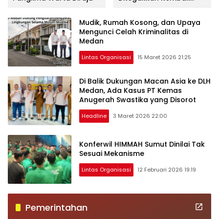
oleh Sultan Negeri
Langkat IV, Duli Yang
Mudik, Rumah Kosong, dan Upaya
Maha Mulia Paduka Seri
Mengunci Celah Kriminalitas di
Baginda Sultan
Medan
Harimugaya Abdul Djalil
Rahmatsyah
Lintas Organisasi
15 Maret 2026 21:25
Di Balik Dukungan Macan Asia ke DLH
Medan, Ada Kasus PT Kemas
Anugerah Swastika yang Disorot
Headline
3 Maret 2026 22:00
Konferwil HIMMAH Sumut Dinilai Tak
Sesuai Mekanisme
Lintas Organisasi
12 Februari 2026 19:19
Pemerintahan