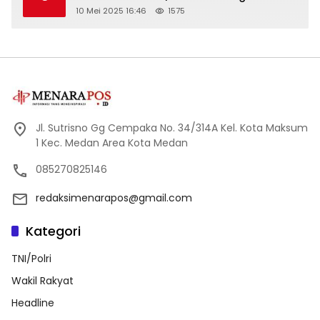
XXXIII
10 Mei 2025 16:46
1575
Jl. Sutrisno Gg Cempaka No. 34/314A Kel. Kota Maksum
1 Kec. Medan Area Kota Medan
085270825146
redaksimenarapos@gmail.com
Kategori
TNI/Polri
Wakil Rakyat
Headline