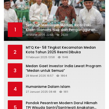
Setahun Memimpin Medan, Rico-Zaki
1
Klaim Ekonomi Naik dan Pengangguran
Turun
10 Maret 2026 22:55
2523
MTQ Ke- 58 Tingkat Kecamatan Medan
2
Kota Tahun 2025 Resmi Dibuka
11 Februari 2025 13:58
1949
Medan Gaet Investor India Lewat Program
3
“Medan untuk Semua”
28 Maret 2026 16:57
1864
Humanisme Dalam Islam
4
27 Januari 2025 08:48
1811
Pondok Pesantren Modern Darul Hikmah
5
TPI Wisuda Santri/Santriwati Angkatan