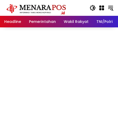
Langsung
ke
konten
Headline
Pemerintahan
Wakil Rakyat
TNI/Polri