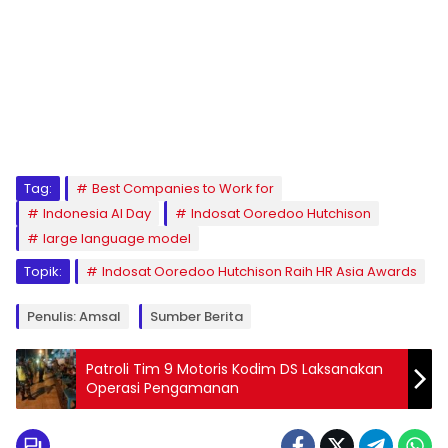
Tag:
Best Companies to Work for
Indonesia AI Day
Indosat Ooredoo Hutchison
large language model
Topik:
Indosat Ooredoo Hutchison Raih HR Asia Awards
Penulis: Amsal
Sumber Berita
Patroli Tim 9 Motoris Kodim DS Laksanakan
Operasi Pengamanan