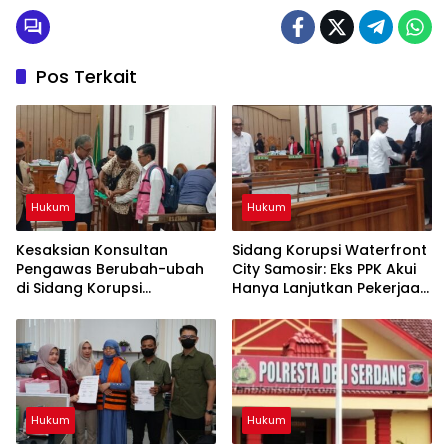
Pos Terkait
Hukum
Hukum
Kesaksian Konsultan
Sidang Korupsi Waterfront
Pengawas Berubah-ubah
City Samosir: Eks PPK Akui
di Sidang Korupsi
Hanya Lanjutkan Pekerjaan,
Waterfront City Samosir
KPA Beberkan Pengawasan
Proyek
Hukum
Hukum