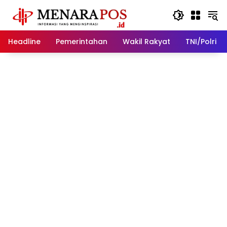
Langsung
ke
konten
Headline
Pemerintahan
Wakil Rakyat
TNI/Polri