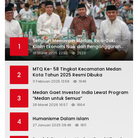
Setahun Memimpin Medan, Rico-Zaki
1
Klaim Ekonomi Naik dan Pengangguran
Turun
10 Maret 2026 22:55
2523
MTQ Ke- 58 Tingkat Kecamatan Medan
2
Kota Tahun 2025 Resmi Dibuka
11 Februari 2025 13:58
1949
Medan Gaet Investor India Lewat Program
3
“Medan untuk Semua”
28 Maret 2026 16:57
1864
Humanisme Dalam Islam
4
27 Januari 2025 08:48
1811