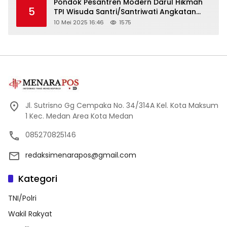
Pondok Pesantren Modern Darul Hikmah
5
TPI Wisuda Santri/Santriwati Angkatan
XXXIII
10 Mei 2025 16:46
1575
Jl. Sutrisno Gg Cempaka No. 34/314A Kel. Kota Maksum
1 Kec. Medan Area Kota Medan
085270825146
redaksimenarapos@gmail.com
Kategori
TNI/Polri
Wakil Rakyat