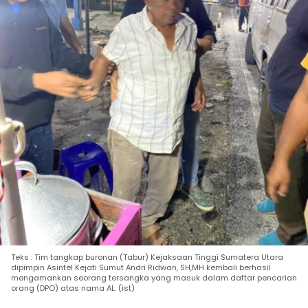
Teks : Tim tangkap buronan (Tabur) Kejaksaan Tinggi Sumatera Utara
dipimpin Asintel Kejati Sumut Andri Ridwan, SH,MH kembali berhasil
mengamankan seorang tersangka yang masuk dalam daftar pencarian
orang (DPO) atas nama AL. (ist)