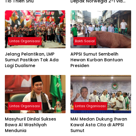
Tio Thien Shu
Depak Norwegia 2-1 via
Extra Tim
Lintas Organisasi
Bakti Sosial
Jelang Pelantikan, LMP
APPSI Sumut Sembelih
Sumut Pastikan Tak Ada
Hewan Kurban Bantuan
Lagi Dualisme
Presiden
Lintas Organisasi
Lintas Organisasi
Masyhuril Dinilai Sukses
MAI Medan Dukung Ihwan
Bawa Al Washliyah
Kawal Asta Cita di APPSI
Mendunia
Sumut