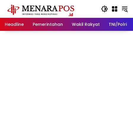
Langsung
ke
konten
Headline
Pemerintahan
Wakil Rakyat
TNI/Polri