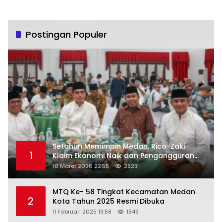
Postingan Populer
Setahun Memimpin Medan, Rico-Zaki
1
Klaim Ekonomi Naik dan Pengangguran
Turun
10 Maret 2026 22:55
2523
MTQ Ke- 58 Tingkat Kecamatan Medan
2
Kota Tahun 2025 Resmi Dibuka
11 Februari 2025 13:58
1949