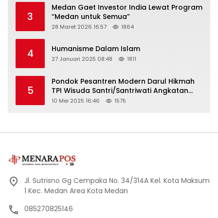
Medan Gaet Investor India Lewat Program
3
“Medan untuk Semua”
28 Maret 2026 16:57
1864
Humanisme Dalam Islam
4
27 Januari 2025 08:48
1811
Pondok Pesantren Modern Darul Hikmah
5
TPI Wisuda Santri/Santriwati Angkatan
XXXIII
10 Mei 2025 16:46
1575
Jl. Sutrisno Gg Cempaka No. 34/314A Kel. Kota Maksum
1 Kec. Medan Area Kota Medan
085270825146