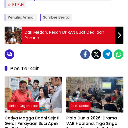
PT.PLN
Penulis: Amsal
Sumber Berita
Dari Medan, Pesan Dr RAN Buat Dedi dan
Rismon
Pos Terkait
Lintas Organisasi
Bakti Sosial
Cetiya Magga Bodhi Sejati
Piala Dunia 2026: Drama
Gelar Perayaan Suci Apek
VAR Haaland, Tiga Singa