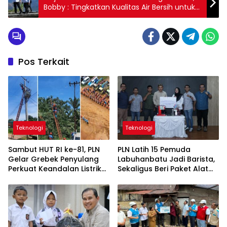
Bobby : Tingkatkan Kualitas Air Bersih untuk
Masyarakat
Pos Terkait
Teknologi
Teknologi
Sambut HUT RI ke-81, PLN
PLN Latih 15 Pemuda
Gelar Grebek Penyulang
Labuhanbatu Jadi Barista,
Perkuat Keandalan Listrik
Sekaligus Beri Paket Alat
di Kotapinang
Usaha