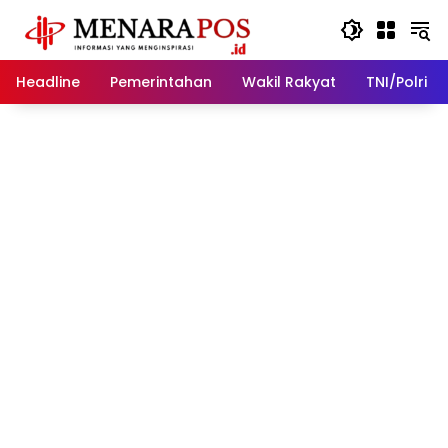
Langsung
ke
konten
Headline
Pemerintahan
Wakil Rakyat
TNI/Polri