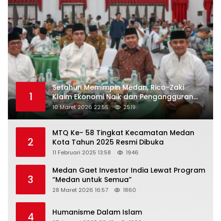
Setahun Memimpin Medan, Rico-Zaki
1
Klaim Ekonomi Naik dan Pengangguran
Turun
10 Maret 2026 22:55
2519
MTQ Ke- 58 Tingkat Kecamatan Medan
2
Kota Tahun 2025 Resmi Dibuka
11 Februari 2025 13:58
1946
Medan Gaet Investor India Lewat Program
3
“Medan untuk Semua”
28 Maret 2026 16:57
1860
Humanisme Dalam Islam
4