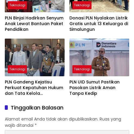
Teknologi
Teknologi
PLN Binjai Hadirkan Senyum
Donasi PLN Nyalakan Listrik
Anak Lewat Bantuan Paket
Gratis untuk 13 Keluarga di
Pendidikan
Simalungun
Teknologi
Teknologi
PLN Gandeng Kejatisu
PLN UID Sumut Pastikan
Perkuat Kepatuhan Hukum
Pasokan Listrik Aman
dan Tata Kelola
Tanpa Kedip
Perusahaan
Tinggalkan Balasan
Alamat email Anda tidak akan dipublikasikan.
Ruas yang
wajib ditandai
*