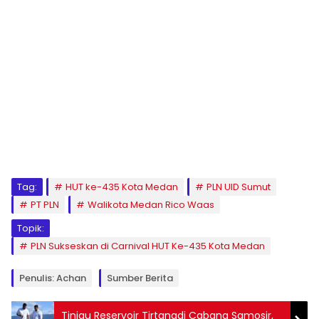
Tag:
HUT ke-435 Kota Medan
PLN UID Sumut
PT PLN
Walikota Medan Rico Waas
Topik:
PLN Sukseskan di Carnival HUT Ke-435 Kota Medan
Penulis: Achan
Sumber Berita
Tinjau Reservoir Tirtanadi Cabang Samosir,