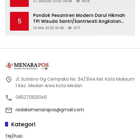
27 Januari 2025 08:48
1808
Pondok Pesantren Modern Darul Hikmah
5
TPI Wisuda Santri/Santriwati Angkatan
XXXIII
10 Mei 2025 16:46
1571
Jl. Sutrisno Gg Cempaka No. 34/314A Kel. Kota Maksum
1 Kec. Medan Area Kota Medan
085270825146
redaksimenarapos@gmail.com
Kategori
TNI/Polri