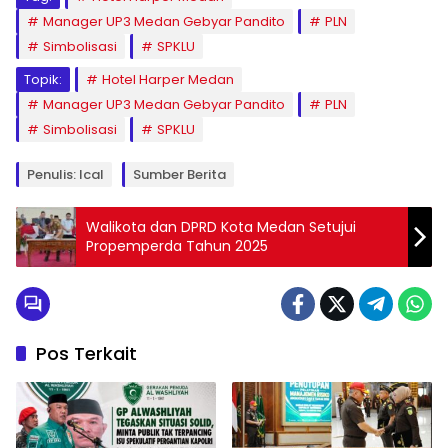
Manager UP3 Medan Gebyar Pandito
PLN
Simbolisasi
SPKLU
Topik:
Hotel Harper Medan
Manager UP3 Medan Gebyar Pandito
PLN
Simbolisasi
SPKLU
Penulis: Ical
Sumber Berita
Walikota dan DPRD Kota Medan Setujui
Propemperda Tahun 2025
Pos Terkait