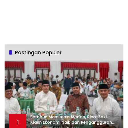
Postingan Populer
Setahun Memimpin Medan, Rico-Zaki
1
Klaim Ekonomi Naik dan Pengangguran
Turun