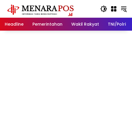
Langsung
ke
konten
Headline
Pemerintahan
Wakil Rakyat
TNI/Polri