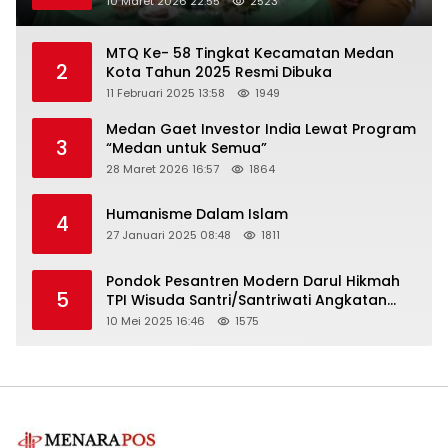
10 Maret 2026 22:55
2523
MTQ Ke- 58 Tingkat Kecamatan Medan
2
Kota Tahun 2025 Resmi Dibuka
11 Februari 2025 13:58
1949
Medan Gaet Investor India Lewat Program
3
“Medan untuk Semua”
28 Maret 2026 16:57
1864
Humanisme Dalam Islam
4
27 Januari 2025 08:48
1811
Pondok Pesantren Modern Darul Hikmah
5
TPI Wisuda Santri/Santriwati Angkatan
XXXIII
10 Mei 2025 16:46
1575