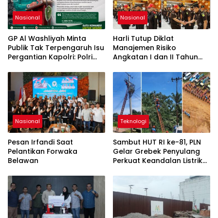
Nasional
Nasional
GP Al Washliyah Minta
Harli Tutup Diklat
Publik Tak Terpengaruh Isu
Manajemen Risiko
Pergantian Kapolri: Polri
Angkatan I dan II Tahun
Tetap Solid
2026
Nasional
Teknologi
Pesan Irfandi Saat
Sambut HUT RI ke-81, PLN
Pelantikan Forwaka
Gelar Grebek Penyulang
Belawan
Perkuat Keandalan Listrik
di Kotapinang