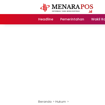
Langsung
ke
konten
Headline
Pemerintahan
Wakil R
Beranda
Hukum