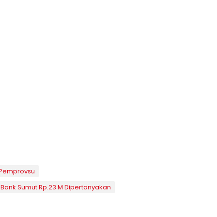
Pemprovsu
 Bank Sumut Rp.23 M Dipertanyakan