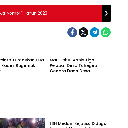
wal Nomor 1 Tahun 2023
Hukum
Diminta Tuntaskan Dua
Mau Tahu! Vonis Tiga
a Kades Rugemuk
Pejabat Desa Tuhegeo II
f
Gegara Dana Desa
Hukum
LBH Medan: Kejatisu Diduga