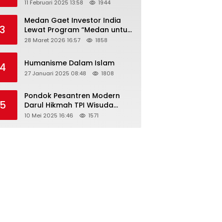
Tahun 2025 Resmi Dibuka
11 Februari 2025 13:58
1944
Medan Gaet Investor India
3
Lewat Program “Medan untuk
Semua”
28 Maret 2026 16:57
1858
Humanisme Dalam Islam
4
27 Januari 2025 08:48
1808
Pondok Pesantren Modern
5
Darul Hikmah TPI Wisuda
Santri/Santriwati Angkatan
10 Mei 2025 16:46
1571
XXXIII