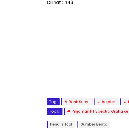
Dilihat :
443
Tag:
Bank Sumut
kejatisu
Topik:
Pinjaman PT Spectra Graha ke
Penulis: Ical
Sumber Berita