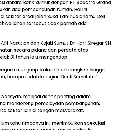
spirasi antara Bank Sumut dengan PT Spectra Graha
emukan ada pembangunan rumah. Hal ini
i sekitar areal jalan Suka Tani Kualanamu Deli
ahwa lahan tersebut tidak pernah ada
f Nasution dan Kajati Sumut Dr Harli Siregar SH
atan secara pidana dan perdata atas
jak 31 tahun lalu mengendap.
g negara menguap. Kalau diperhitungkan hingga
lah, berapa sudah kerugian Bank Sumut itu,”
rwansyah, menjadi aspek penting dalam
guna mendorong pembiayaan pembangunan,
a sektor lain di tengah masyarakat.
lum tahu rimbanya ini, menimbulkan spekulasi