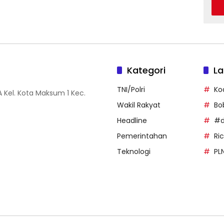
Kategori
La
TNI/Polri
Ko
 Kel. Kota Maksum 1 Kec.
Wakil Rakyat
Bo
Headline
#d
Pemerintahan
Ri
Teknologi
PL