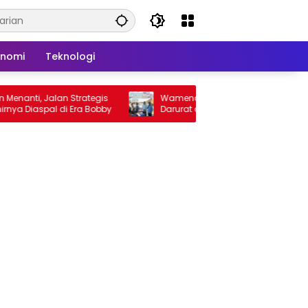
onomi
Teknologi
i, Jalan Strategis
Wamendikdasmen Tinjau Ruang Kelas
Diaspal di Era Bobby
Darurat di Sorkam