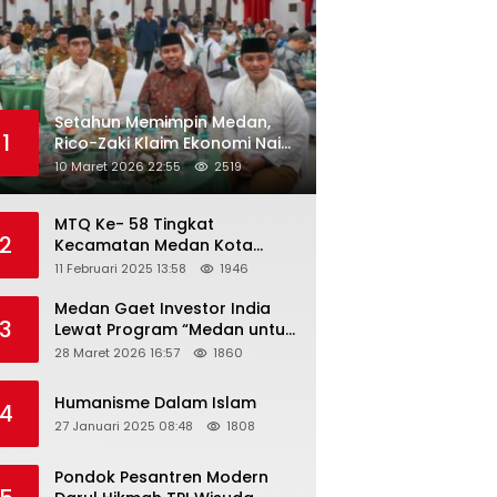
Setahun Memimpin Medan,
1
Rico-Zaki Klaim Ekonomi Naik
dan Pengangguran Turun
10 Maret 2026 22:55
2519
MTQ Ke- 58 Tingkat
2
Kecamatan Medan Kota
Tahun 2025 Resmi Dibuka
11 Februari 2025 13:58
1946
Medan Gaet Investor India
3
Lewat Program “Medan untuk
Semua”
28 Maret 2026 16:57
1860
Humanisme Dalam Islam
4
27 Januari 2025 08:48
1808
Pondok Pesantren Modern