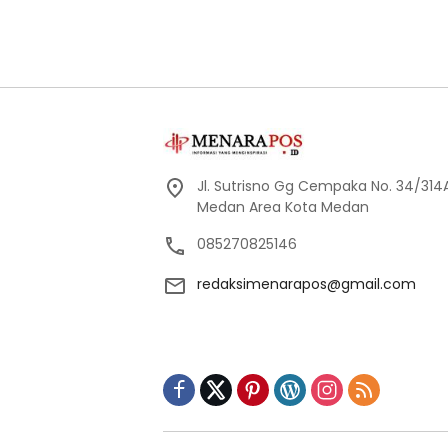
Jl. Sutrisno Gg Cempaka No. 34/314A
Medan Area Kota Medan
085270825146
redaksimenarapos@gmail.com