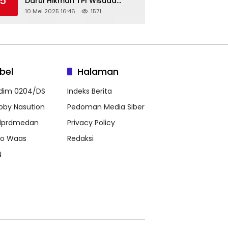
5
Darul Hikmah TPI Wisuda
Santri/Santriwati Angkatan
10 Mei 2025 16:46
1571
XXXIII
bel
Halaman
dim 0204/DS
Indeks Berita
bby Nasution
Pedoman Media Siber
prdmedan
Privacy Policy
co Waas
Redaksi
N