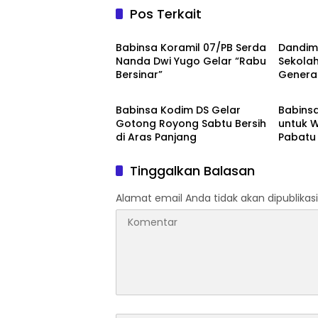
Pos Terkait
TNI/Polri
TNI/Polr
Babinsa Koramil 07/PB Serda
Dandim 
Nanda Dwi Yugo Gelar “Rabu
Sekolah
Bersinar”
Generas
TNI/Polri
TNI/Polr
Babinsa Kodim DS Gelar
Babins
Gotong Royong Sabtu Bersih
untuk W
di Aras Panjang
Pabatu 
Tinggalkan Balasan
Alamat email Anda tidak akan dipublikasi