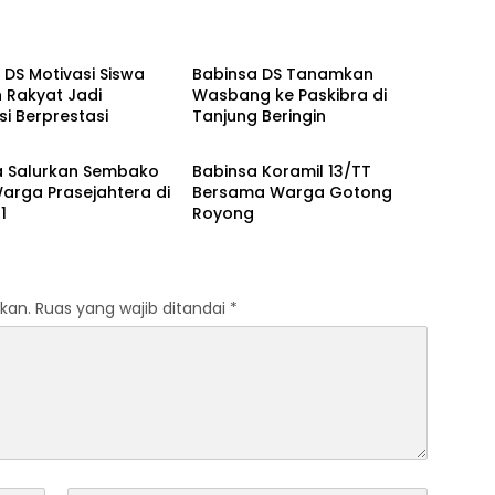
i
TNI/Polri
DS Motivasi Siswa
Babinsa DS Tanamkan
 Rakyat Jadi
Wasbang ke Paskibra di
i Berprestasi
Tanjung Beringin
i
TNI/Polri
a Salurkan Sembako
Babinsa Koramil 13/TT
arga Prasejahtera di
Bersama Warga Gotong
1
Royong
kan.
Ruas yang wajib ditandai
*