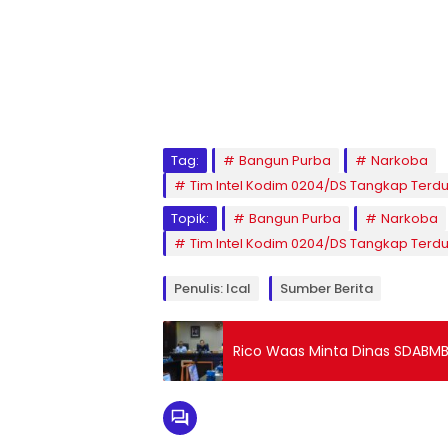
Tag:
Bangun Purba
Narkoba
Tim Intel Kodim 0204/DS Tangkap Terd
Topik:
Bangun Purba
Narkoba
Tim Intel Kodim 0204/DS Tangkap Terd
Penulis: Ical
Sumber Berita
Rico Waas Minta Dinas SDABMB